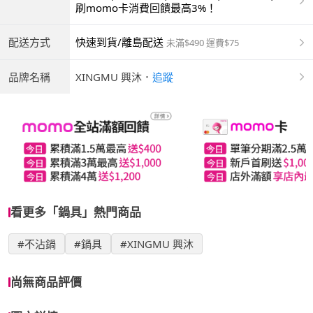
商付款 | ATM | 銀聯卡
刷momo卡消費回饋最高3%！
配送方式
快速到貨/離島配送
未滿$490 運費$75
品牌名稱
XINGMU 興沐
．
追蹤
看更多「鍋具」熱門商品
#不沾鍋
#鍋具
#XINGMU 興沐
尚無商品評價