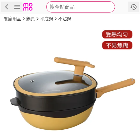
搜全站商品
商品
評價
詳情
規格
推薦
餐廚用品
鍋具
平底鍋
不沾鍋