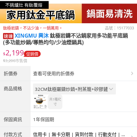
鈦極岩鑄，不沾少油，一鍋萬用。
品號：
15177033
XINGMU 興沐
鈦極岩鑄不沾鍋家用多功能平底鍋
(多功能炒鍋/導熱均勻/少油煙鍋具)
2,199
$
促銷價
$
3,200
市售價
折價券
查看可使用的折價券
商品規格
32CM鈦極巖鑄炒鍋+附蒸籠+矽膠鏟
共1種
尺
寸
保固資訊
1年保固期
付款方式
信用卡 | 無卡分期 | 貨到付款 | 行動支付 | 超