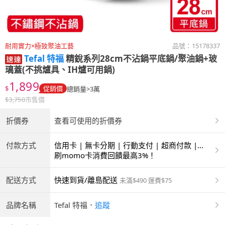
耐用實力×極致聚油工藝
品號：
15178337
Tefal 特福
精銳系列28cm不沾鍋平底鍋/聚油鍋+玻
璃蓋(不挑爐具、IH爐可用鍋)
1,899
$
促銷價
總銷量>3萬
$
3,750
市售價
折價券
查看可使用的折價券
付款方式
信用卡 | 無卡分期 | 行動支付 | 超商付款 |
ATM | 銀聯卡
刷momo卡消費回饋最高3%！
配送方式
快速到貨/離島配送
未滿$490 運費$75
品牌名稱
Tefal 特福
．
追蹤