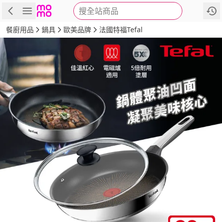
搜全站商品
商品
評價
詳情
規格
推薦
餐廚用品
鍋具
歐美品牌
法國特福Tefal