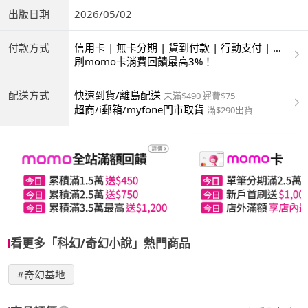
出版日期
2026/05/02
付款方式
信用卡 | 無卡分期 | 貨到付款 | 行動支付 | 超
商付款 | ATM | 銀聯卡
刷momo卡消費回饋最高3%！
配送方式
快速到貨/離島配送
未滿$490 運費$75
超商/i郵箱/myfone門市取貨
滿$290出貨
看更多「科幻/奇幻小說」熱門商品
#奇幻基地