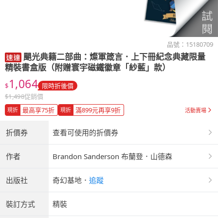
品號：
15180709
颶光典籍二部曲：燦軍箴言．上下冊紀念典藏限量
精裝書盒版（附贈寰宇磁鐵徽章「紗藍」款）
1,064
$
限時折後價
$
1,498
促銷價
最高享75折
滿899元再享9折
現折
現折
活動賣場
折價券
查看可使用的折價券
作者
Brandon Sanderson 布蘭登．山德森
出版社
奇幻基地
．
追蹤
裝訂方式
精裝