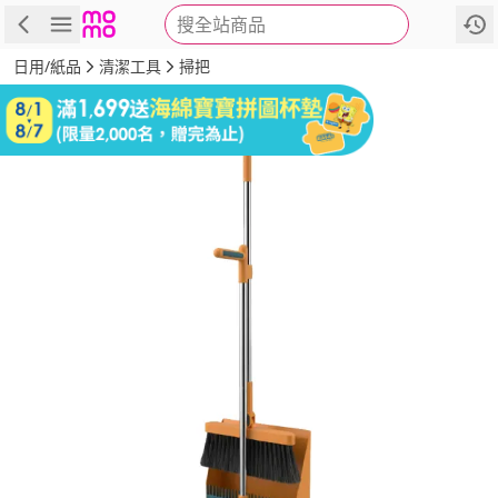
搜全站商品
商品
評價
詳情
規格
推薦
日用/紙品
清潔工具
掃把