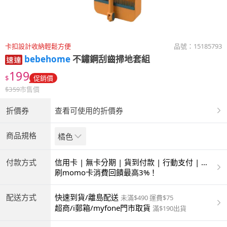
卡扣設計收納輕鬆方便
品號：
15185793
bebehome
不鏽鋼刮齒掃地套組
199
$
促銷價
$
359
市售價
折價券
查看可使用的折價券
商品規格
橘色
付款方式
信用卡 | 無卡分期 | 貨到付款 | 行動支付 | 超
商付款 | ATM | 銀聯卡
刷momo卡消費回饋最高3%！
配送方式
快速到貨/離島配送
未滿$490 運費$75
超商/i郵箱/myfone門市取貨
滿$190出貨