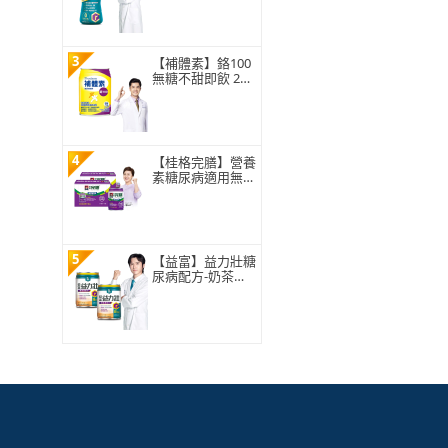
3
【補體素】鉻100
無糖不甜即飲 237
mlx24罐 糖尿病適
用、低GI、專利鉻
6倍利用率、鉻有
助醣類正常代謝
4
【桂格完膳】營養
素糖尿病適用無糖
100鉻250ml×24入
x2箱 共48入(低G
I、糖尿病適用、
潘麗麗代言推薦)
5
【益富】益力壯糖
尿病配方-奶茶口
味 250ml*48入(低
GI、鉻112、專科
醫師推薦)