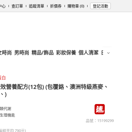
中心
查訂單
追蹤清單
折價券
購物車 (0)
登記活動
女時尚
男時尚
精品/飾品
彩妝保養
個人清潔
日用/紙品
母
蛋白
效營養配方(12包) (包覆鉻、澳洲特級燕麥、
、)
類代謝
生理機能
品號：
15199299
(每組平均
790元
)