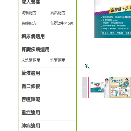
成人營養
均衡配方
高鈣配方
高纖配方
任選2件$1590
糖尿病適用
腎臟疾病適用
未洗腎適用
洗腎適用
管灌適用
傷口修復
吞嚥障礙
重症適用
肺病適用