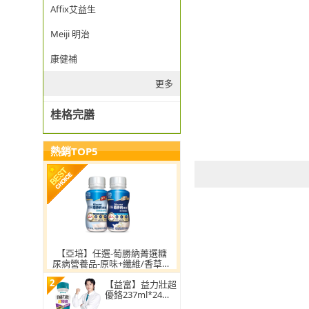
Affix艾益生
Meiji 明治
康健補
更多
桂格完膳
熱銷TOP5
【亞培】任選-葡勝納菁選糖
尿病營養品-原味+纖維/香草口
味 200ml x24入 x2箱(低GI、
2
糖尿病適用 戴資穎代言)
【益富】益力壯超
優鉻237ml*24入
(積極醣管理配方)