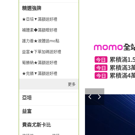
精選強牌
★亞培▼滿額送好禮
補體素◆滿額贈好禮
護力養★液體送mo點
益富★下單加碼送好禮
葡勝納★滿額送好禮
★完膳▼滿額送好禮
更多
亞培
益富
費森尤斯卡比