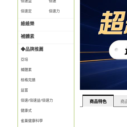
倍速益
倍速
倍速定
倍速力
維維樂
補體素
◆品牌推薦
亞培
補體素
桂格完膳
益富
倍速/倍速益/倍速力
商品特色
商品
健康式
雀巢健康科學