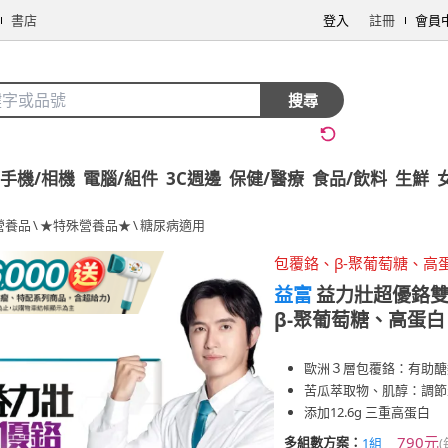
書店
登入
註冊
會員
搜尋
手機/相機
電腦/組件
3C週邊
保健/醫療
食品/飲料
生鮮
營養品
\
★特殊營養品★
\
糖尿病適用
包覆鉻、β-聚葡萄糖、高
益富
益力壯超優鉻雙
β-聚葡萄糖、高蛋白
歐洲３層包覆鉻：有助醣
苦瓜萃取物、肌醇：調節
添加12.6g 三重高蛋白
790元
多組數方案：
1組