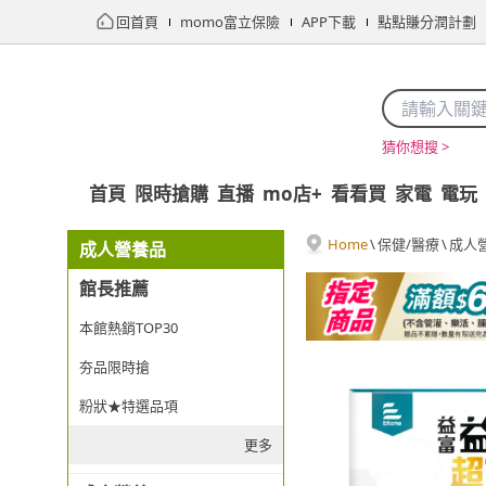
回首頁
momo富立保險
APP下載
點點賺分潤計劃
猜你想搜 >
首頁
限時搶購
直播
mo店+
看看買
家電
電玩
Home
\
保健/醫療
\
成人
成人營養品
館長推薦
本館熱銷TOP30
夯品限時搶
粉狀★特選品項
更多