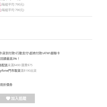
元
(每組平均
790元
)
元
(每組平均
790元
)
期
\
貨到付款
\
行動支付
\
超商付款
\
ATM
\
銀聯卡
費回饋最高3%！
島配送
未滿$490 運費$75
yfone門市取貨
滿$190出貨
用折價券
加入追蹤