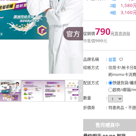
1,580
2組
3,160
4組
790
促銷價
元
賣貴通報
900
市售價
元
品牌名稱
:
益富
結帳方式
:
信用卡
\
無卡分
刷momo卡消
配送方式
:
快速到貨/離
超商/i郵箱/m
數量
:
折價券
:
特惠商品，不適
售完補貨中