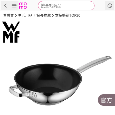
搜全站商品
商品
評價
詳情
規格
推薦
看看買
生活用品
館長推薦
本館熱銷TOP30