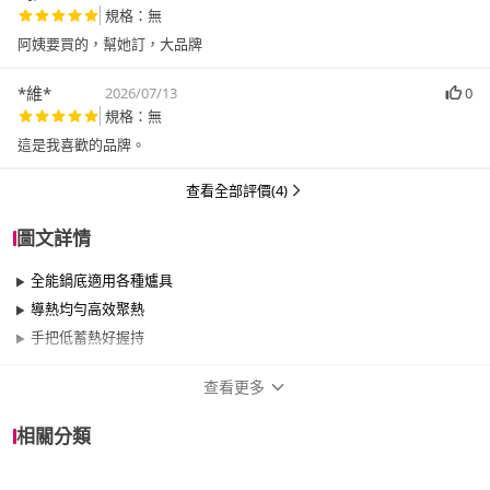
規格：無
阿姨要買的，幫她訂，大品牌
*維*
2026/07/13
0
規格：無
這是我喜歡的品牌。
查看全部評價(4)
圖文詳情
全能鍋底適用各種爐具
導熱均勻高效聚熱
手把低蓄熱好握持
查看更多
商品規格
相關分類
品牌名稱
GrowMagic 生萌