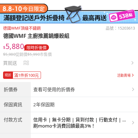
德國WMF頂級不鏽鋼
品號：
15203613
德國WMF 主廚推薦鍋爆殺組
5,880
$
限時折後價
$
5,980
促銷價
$
5,990
市售價
買就送
滿1件折100元
現折
活動賣場
折價券
查看可使用的折價券
保固資訊
2年保固期
付款方式
信用卡 | 無卡分期 | 貨到付款 | 行動支付 | 超
商付款 | 銀聯卡
刷momo卡消費回饋最高3%！