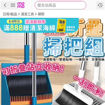
搜全站商品
商品
評價
詳情
規格
推薦
日用/紙品
清潔工具
掃把