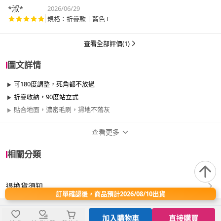
*淑*
2026/06/29
規格：折疊款｜藍色 F
查看全部評價(1)
圖文詳情
可180度調整，死角都不放過
折疊收納，90度站立式
貼合地面，濃密毛刷，掃地不落灰
查看更多
商品規格
相關分類
品牌名稱
愛Phone
退換貨須知
適用於
臥室、客廳、浴室、廚房、門、門櫃、陽台、
訂單確認後，商品預計2026/08/10出貨
餐廳、室內、室外、玄關、窗戶
加入購物車
直接購買