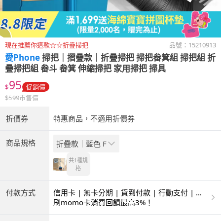
現在推薦你這款☆☆折疊掃把
品號：
15210913
愛Phone
掃把｜摺疊款｜折疊掃把 掃把畚箕組 掃把組 折
疊掃把組 畚斗 畚箕 伸縮掃把 家用掃把 掃具
95
$
促銷價
$
599
市售價
折價券
特惠商品，不適用折價券
商品規格
折疊款｜藍色 F
共1種
規
格
付款方式
信用卡 | 無卡分期 | 貨到付款 | 行動支付 | 超
商付款 | ATM | 銀聯卡
刷momo卡消費回饋最高3%！