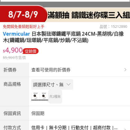
免開鍋免養鍋輕鬆好上手
品號：
15212890
Vermicular
日本製琺瑯鑄鐵平底鍋 24CM-黑胡桃/白橡
木(鑄鐵鍋/琺瑯鍋/平底鍋/炒鍋/不沾鍋)
4,900
$
促銷價
$
5,900
市售價
折價券
查看可使用的折價券
商品規格
請選擇尺寸、無
共2種
無
保固資訊
保固期
付款方式
信用卡 | 無卡分期 | 行動支付 | 超商付款 |