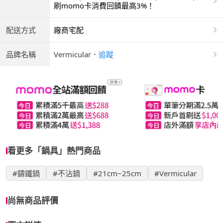
ATM | 銀聯卡
刷momo卡消費回饋最高3%！
配送方式
廠商宅配
品牌名稱
Vermicular
．
追蹤
看更多「鍋具」熱門商品
#鑄鐵鍋
#不沾鍋
#21cm~25cm
#Vermicular
尚無商品評價