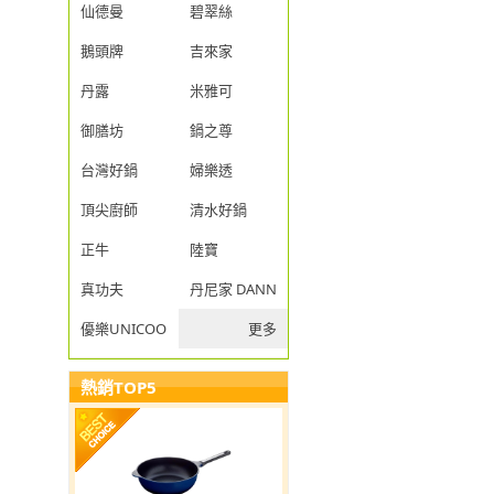
仙德曼
碧翠絲
鵝頭牌
吉來家
丹露
米雅可
御膳坊
鍋之尊
台灣好鍋
婦樂透
頂尖廚師
清水好鍋
正牛
陸寶
真功夫
丹尼家 DANNY JIA
優樂UNICOOK
更多
熱銷TOP5