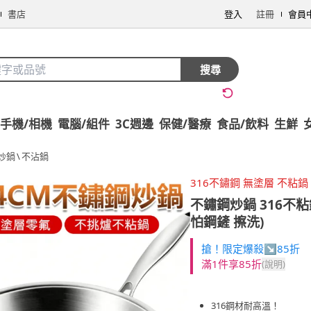
書店
登入
註冊
會員
搜尋
手機/相機
電腦/組件
3C週邊
保健/醫療
食品/飲料
生鮮
炒鍋
\
不沾鍋
316不鏽鋼 無塗層 不粘鍋
不鏽鋼炒鍋 316不粘
怕鋼鏟 擦洗)
搶！限定爆殺↘85折
滿1件享85折
(說明)
316鋼材耐高溫！