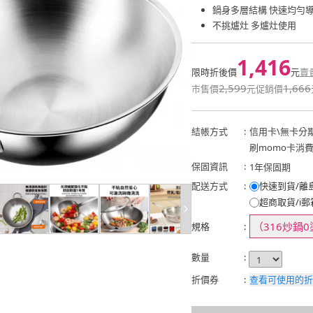
鍋身多層結構 快速均勻
不挑爐灶 多爐灶使用
1,416
限時折後價
元
賣
2,599
1,666
市售價
元
促銷價
結帳方式
:
信用卡
\
無卡分
刷momo卡消
保固資訊
:
1年保固期
配送方式
:
快速到貨/離
超商取貨/i郵
（316炒鍋0
規格
:
數量
:
折價券
:
查看可使用的折