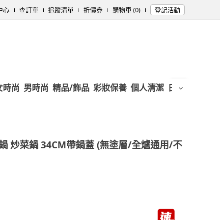
中心
查訂單
追蹤清單
折價券
購物車 (0)
登記活動
女時尚
男時尚
精品/飾品
彩妝保養
個人清潔
日用/紙品
母
鍋 炒菜鍋 34CM帶鍋蓋 (無塗層/全爐通用/不