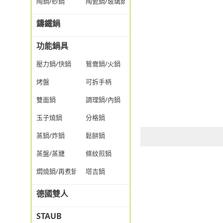
陶鍋/砂鍋
陶瓷鍋/玻璃鍋/透明鍋
鑄鐵鍋
功能鍋具
壓力鍋/快鍋
鴛鴦鍋/火鍋
烤盤
可拆手柄
雙面鍋
調理鍋/內鍋
玉子燒鍋
分格鍋
蒸鍋/炸鍋
鬆餅鍋
蒸盤/蒸籠
條紋煎鍋
燜燒鍋/再煮鍋
塔吉鍋
德國雙人
STAUB