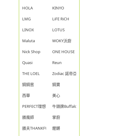
HOLA
KINYO
LMG
LiFE RiCH
LINOX
LOTUS
Maluta
WOKY沃廚
Nick Shop
ONE HOUSE
Quasi
Reun
THE LOEL
Zodiac 諾帝亞
鍋鍋窖
鍋寶
西華
美心
PERFECT理想
牛頭牌Buffalo
膳魔師
掌廚
膳夫THANKFUL
鏗鏘