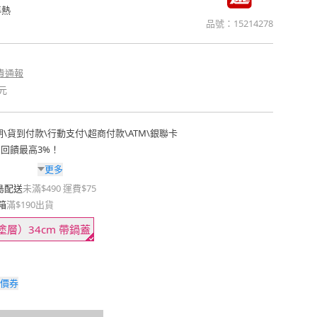
導熱
品號：
15214278
貴通報
元
期
\
貨到付款
\
行動支付
\
超商付款
\
ATM
\
銀聯卡
費回饋最高3%！
更多
島配送
未滿$490 運費$75
箱
滿$190出貨
塗層）34cm 帶鍋蓋
價券