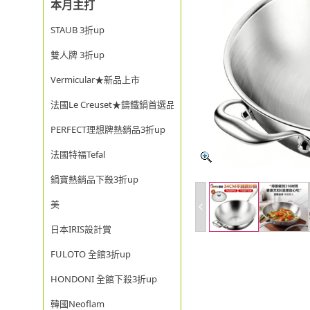
本月主打
STAUB 3折up
雙人牌 3折up
Vermicular★新品上市
法國Le Creuset★鑄鐵鍋首選品牌
PERFECT理想牌熱銷品3折up
法國特福Tefal
鍋寶熱銷品下殺3折up
美
日本IRIS設計賞
FULOTO 全館3折up
HONDONI 全館下殺3折up
韓國Neoflam