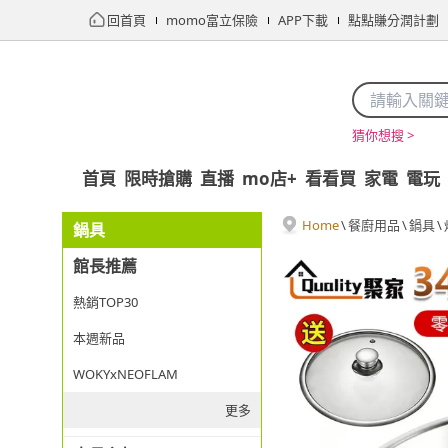
回首頁
momo富立保險
APP下載
點點賺分潤計劃
猜你想搜 >
首頁
限時搶購
直播
mo店+
看看買
家電
電玩
Home
\
餐廚用品
\
鍋具
\
鍋具
館長推薦
熱銷TOP30
本週新品
WOKYxNEOFLAM
更多