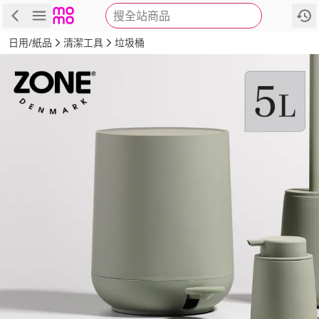
搜全站商品
商品
評價
詳情
規格
推薦
日用/紙品
清潔工具
垃圾桶