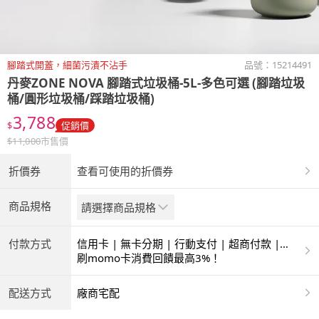
腳踏式開蓋，細菌污漬不沾手
品號：
15214491
丹麥ZONE NOVA 腳踏式垃圾桶-5L-多色可選 (腳踏垃圾
桶/圓形垃圾桶/踩踏垃圾桶)
3,788
$
促銷價
$
11,000
市售價
折價券
查看可使用的折價券
商品規格
請選擇商品規格
付款方式
信用卡 | 無卡分期 | 行動支付 | 超商付款 |
ATM | 銀聯卡
刷momo卡消費回饋最高3%！
配送方式
廠商宅配