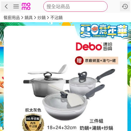
搜全站商品
商品
評價
詳情
規格
推薦
餐廚用品
鍋具
炒鍋
不沾鍋