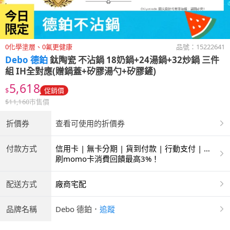
0化學塗層、0氟更健康
品號：
15222641
Debo 德鉑
鈦陶瓷 不沾鍋 18奶鍋+24湯鍋+32炒鍋 三件
組 IH全對應(贈鍋蓋+矽膠湯勺+矽膠鏟)
5,618
$
促銷價
$
11,160
市售價
折價券
查看可使用的折價券
付款方式
信用卡 | 無卡分期 | 貨到付款 | 行動支付 | 超
商付款 | 銀聯卡
刷momo卡消費回饋最高3%！
配送方式
廠商宅配
品牌名稱
Debo 德鉑
．
追蹤