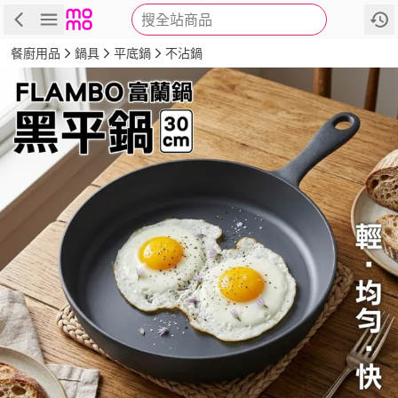
搜全站商品
商品
評價
詳情
規格
推薦
餐廚用品
鍋具
平底鍋
不沾鍋