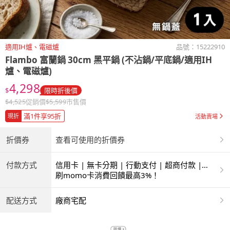
適用IH爐、電磁爐
品號：
15222910
Flambo 富蘭鍋 30cm 黑平鍋 (不沾鍋/平底鍋/適用IH
爐、電磁爐)
4,298
$
限時折後價
$
4,525
促銷價
$
5,599
市售價
滿1件享95折
現折
活動賣場
折價券
查看可使用的折價券
付款方式
信用卡 | 無卡分期 | 行動支付 | 超商付款 |
ATM | 銀聯卡
刷momo卡消費回饋最高3%！
配送方式
廠商宅配