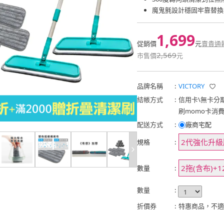
魔鬼氈設計穩固牢靠替換
1,699
促銷價
元
賣貴通
2,569
市售價
元
品牌名稱
:
VICTORY
結帳方式
:
信用卡
\
無卡分
刷momo卡消
配送方式
:
廠商宅配
2代強化升級
規格
:
2拖(含布)+
數量
:
數量
:
折價券
:
特惠商品，不適