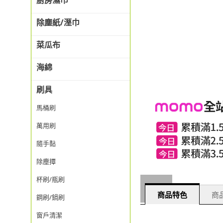
廚房濕巾
除塵紙/溼巾
菜瓜布
海綿
刷具
馬桶刷
萬用刷
隨手黏
除塵撢
杯刷/瓶刷
商品特色
商品
鋼刷/鍋刷
窗戶清潔