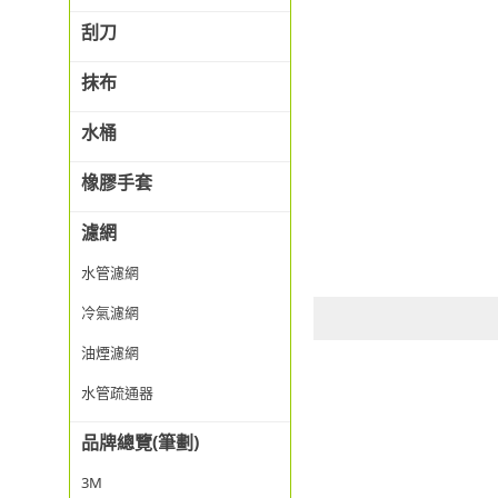
刮刀
抹布
水桶
橡膠手套
濾網
水管濾網
冷氣濾網
油煙濾網
水管疏通器
品牌總覽(筆劃)
3M