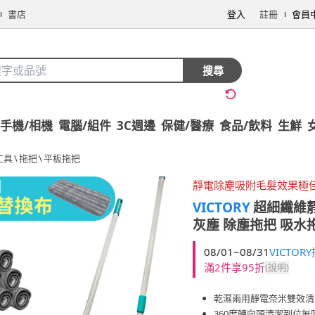
書店
登入
註冊
會員
搜尋
手機/相機
電腦/組件
3C週邊
保健/醫療
食品/飲料
生鮮
工具
\
拖把
\
平板拖把
靜電除塵吸附毛髮效果極
VICTORY
超細纖維靜
灰塵 除塵拖把 吸水
08/01~08/31
VICTO
滿2件享95折
(說明)
乾濕兩用靜電奈米雙效清
360度轉向頭清潔到位無