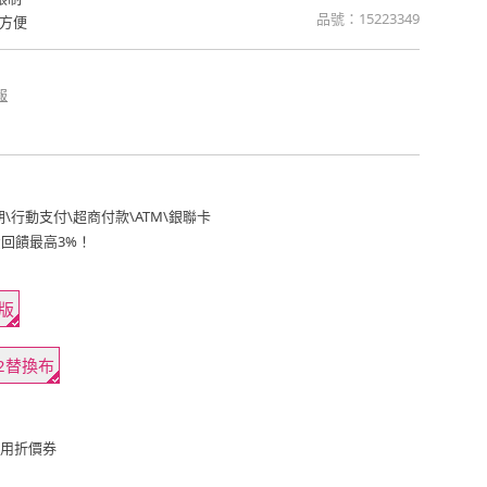
品號：
15223349
方便
報
期
\
行動支付
\
超商付款
\
ATM
\
銀聯卡
費回饋最高3%！
版
12替換布
用折價券