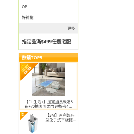
OP
好神拖
更多
指定品滿$499任選宅配
熱銷TOP5
【FL 生活+】加寬加長款贈5
布+70抽潔面柔巾 超好夾1秒
換布洗臉巾環保拖把
2
【3M】百利輕巧
型免手洗平板拖把
刮水桶(1桿1桶3吸
水布)