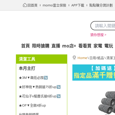
回首頁
momo富立保險
APP下載
點點賺分潤計劃
猜你想搜 >
首頁
限時搶購
直播
mo店+
看看買
家電
電玩
Home
\
日用/紙品
\
清潔
清潔工具
本月主打
★3M▼飆低必囤↘
★好神拖▼熱銷搶75折up↘
★花仙子x驅塵氏搶6折up↘
★OP▼全館4折up
台隆熱銷精選