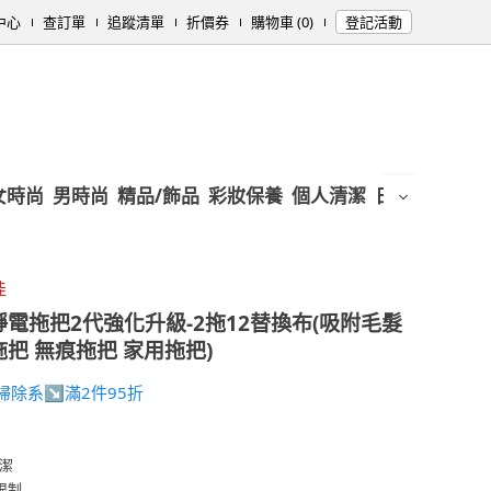
中心
查訂單
追蹤清單
折價券
購物車 (0)
登記活動
女時尚
男時尚
精品/飾品
彩妝保養
個人清潔
日用/紙品
母
佳
電拖把2代強化升級-2拖12替換布(吸附毛髮
拖把 無痕拖把 家用拖把)
RY掃除系↘滿2件95折
潔
限制