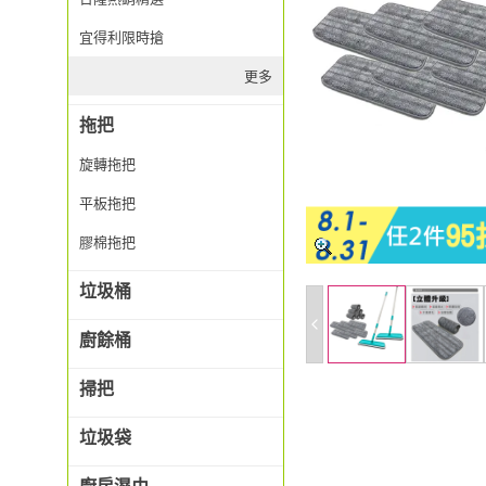
宜得利限時搶
更多
拖把
旋轉拖把
平板拖把
膠棉拖把
垃圾桶
廚餘桶
掃把
垃圾袋