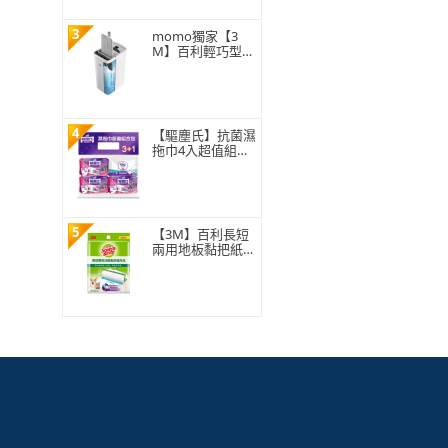
3
momo獨家【3
M】百利輕巧型免
手洗平板拖把刮水
桶(1桿1桶3吸水
布)
4
【驅塵氏】抗菌濕
拖巾4入超值組合
包
5
【3M】百利長短
兩用地板黏把紙捲
補充包150張