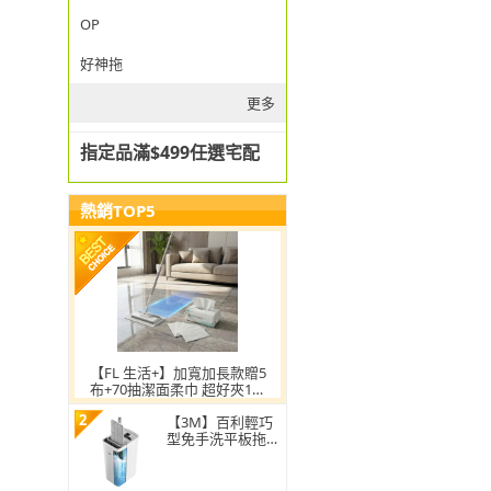
OP
好神拖
更多
指定品滿$499任選宅配
熱銷TOP5
【FL 生活+】加寬加長款贈5
布+70抽潔面柔巾 超好夾1秒
換布洗臉巾環保拖把
2
【3M】百利輕巧
型免手洗平板拖把
刮水桶(1桿1桶3吸
水布)