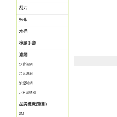
刮刀
抹布
水桶
橡膠手套
濾網
水管濾網
冷氣濾網
油煙濾網
水管疏通器
品牌總覽(筆劃)
3M