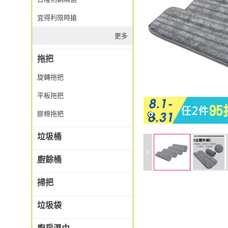
宜得利限時搶
更多
拖把
旋轉拖把
平板拖把
膠棉拖把
垃圾桶
廚餘桶
掃把
垃圾袋