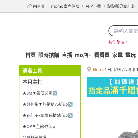
回首頁
momo富立保險
APP下載
點點賺分潤計劃
猜你想搜 >
首頁
限時搶購
直播
mo店+
看看買
家電
電玩
Home
\
日用/紙品
\
清潔
清潔工具
本月主打
★3M▼飆低必囤↘
★好神拖▼熱銷搶75折up↘
★花仙子x驅塵氏搶6折up↘
★OP▼全館4折up
台隆熱銷精選