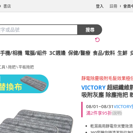
書店
登入
註冊
會員
搜尋
手機/相機
電腦/組件
3C週邊
保健/醫療
食品/飲料
生鮮
工具
\
拖把
\
平板拖把
靜電除塵吸附毛髮效果極
VICTORY
超細纖維靜
吸附灰塵 除塵拖把 
08/01~08/31
VICTO
滿2件享95折
(說明)
乾濕兩用靜電奈米雙效清
360度轉向頭清潔到位無