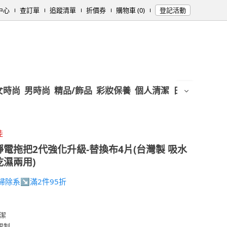
中心
查訂單
追蹤清單
折價券
購物車 (0)
登記活動
女時尚
男時尚
精品/飾品
彩妝保養
個人清潔
日用/紙品
母
佳
電拖把2代強化升級-替換布4片(台灣製 吸水
乾濕兩用)
RY掃除系↘滿2件95折
潔
限制