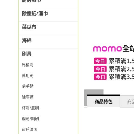
廚房濕巾
除塵紙/溼巾
菜瓜布
海綿
刷具
馬桶刷
萬用刷
隨手黏
除塵撢
商品特色
商品
杯刷/瓶刷
鋼刷/鍋刷
窗戶清潔