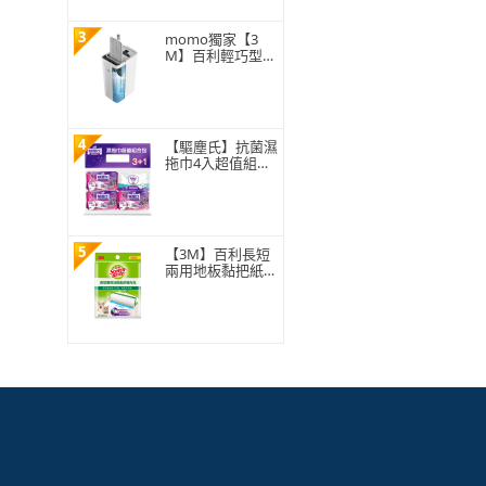
3
momo獨家【3
M】百利輕巧型免
手洗平板拖把刮水
桶(1桿1桶3吸水
布)
4
【驅塵氏】抗菌濕
拖巾4入超值組合
包
5
【3M】百利長短
兩用地板黏把紙捲
補充包150張