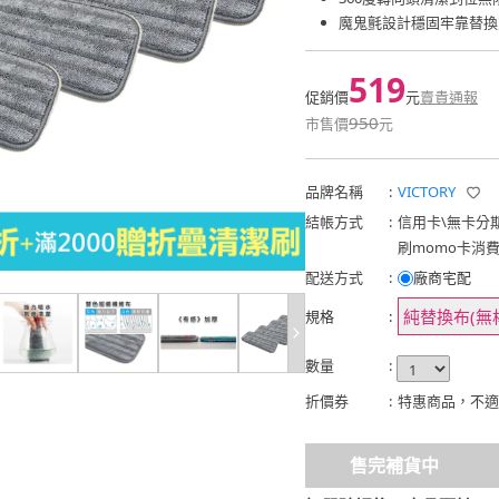
魔鬼氈設計穩固牢靠替換
519
促銷價
元
賣貴通報
950
市售價
元
品牌名稱
:
VICTORY
結帳方式
:
信用卡
\
無卡分
刷momo卡消
配送方式
:
廠商宅配
純替換布(無
規格
:
數量
:
折價券
:
特惠商品，不適
售完補貨中