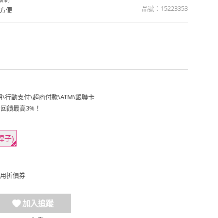
品號：
15223353
方便
期
\
行動支付
\
超商付款
\
ATM
\
銀聯卡
費回饋最高3%！
桿子)
用折價券
加入追蹤