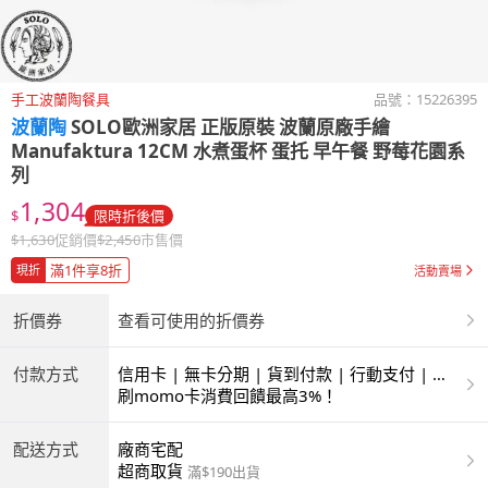
手工波蘭陶餐具
品號：
15226395
波蘭陶
SOLO歐洲家居 正版原裝 波蘭原廠手繪
Manufaktura 12CM 水煮蛋杯 蛋托 早午餐 野莓花園系
列
1,304
$
限時折後價
$
1,630
促銷價
$
2,450
市售價
滿1件享8折
現折
活動賣場
折價券
查看可使用的折價券
付款方式
信用卡 | 無卡分期 | 貨到付款 | 行動支付 | 超
商付款 | ATM | 銀聯卡
刷momo卡消費回饋最高3%！
配送方式
廠商宅配
超商取貨
滿$190出貨