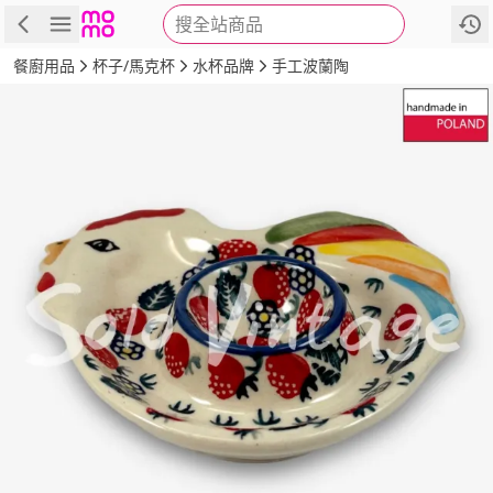
搜全站商品
商品
評價
詳情
規格
推薦
餐廚用品
杯子/馬克杯
水杯品牌
手工波蘭陶