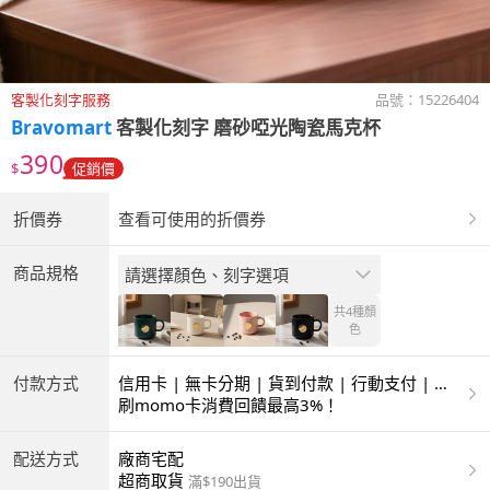
客製化刻字服務
品號：
15226404
Bravomart
客製化刻字 磨砂啞光陶瓷馬克杯
390
$
促銷價
折價券
查看可使用的折價券
商品規格
請選擇顏色、刻字選項
共4種
顏
色
付款方式
信用卡 | 無卡分期 | 貨到付款 | 行動支付 | 超
商付款 | ATM | 銀聯卡
刷momo卡消費回饋最高3%！
配送方式
廠商宅配
超商取貨
滿$190出貨