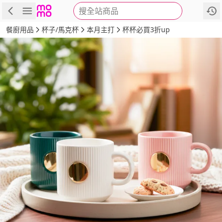
搜全站商品
商品
評價
詳情
規格
推薦
餐廚用品
杯子/馬克杯
本月主打
杯杯必買3折up