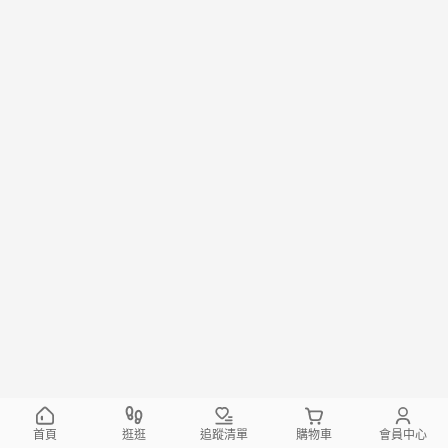
首頁
逛逛
追蹤清單
購物車
會員中心