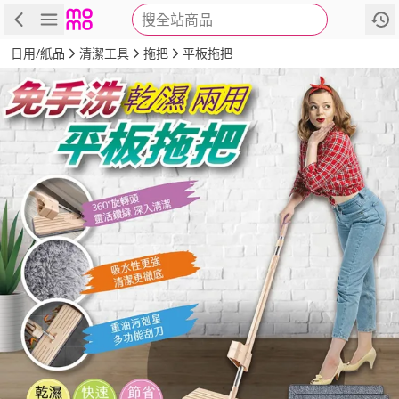
搜全站商品
商品
評價
詳情
規格
推薦
日用/紙品
清潔工具
拖把
平板拖把