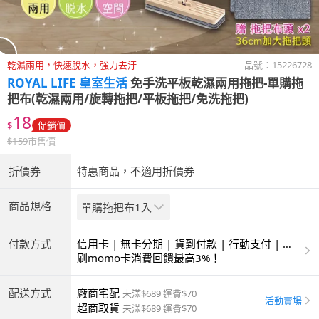
乾濕兩用，快速脫水，強力去汙
品號：
15226728
ROYAL LIFE 皇室生活
免手洗平板乾濕兩用拖把-單購拖
把布(乾濕兩用/旋轉拖把/平板拖把/免洗拖把)
18
$
促銷價
$
159
市售價
折價券
特惠商品，不適用折價券
商品規格
單購拖把布1入
付款方式
信用卡 | 無卡分期 | 貨到付款 | 行動支付 | 超
商付款 | ATM | 銀聯卡
刷momo卡消費回饋最高3%！
配送方式
廠商宅配
未滿$689 運費$70
活動賣場
超商取貨
未滿$689 運費$70