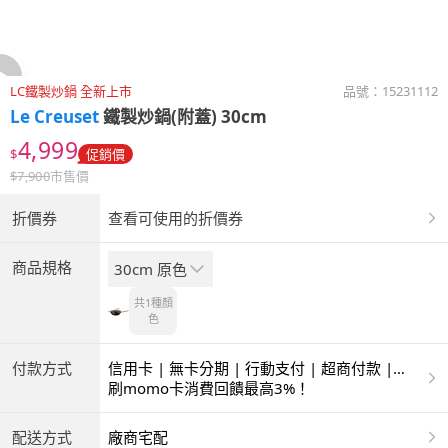
LC鐵製炒鍋 全新上市
品號：
15231112
Le Creuset
鐵製炒鍋(附蓋) 30cm
4,999
$
促銷價
$
7,900
市售價
折價券
查看可使用的折價券
商品規格
30cm 原色
共1種
顏
色
付款方式
信用卡 | 無卡分期 | 行動支付 | 超商付款 |
ATM | 銀聯卡
刷momo卡消費回饋最高3%！
配送方式
廠商宅配