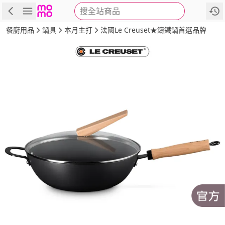
搜全站商品
商品
評價
詳情
規格
推薦
餐廚用品
鍋具
本月主打
法國Le Creuset★鑄鐵鍋首選品牌