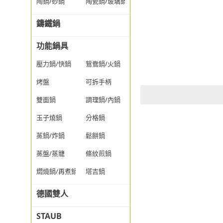
陶鍋/砂鍋
陶瓷鍋/玻璃鍋/透明鍋
鑄鐵鍋
功能鍋具
壓力鍋/快鍋
鴛鴦鍋/火鍋
烤盤
可拆手柄
雙面鍋
調理鍋/內鍋
玉子燒鍋
分格鍋
蒸鍋/炸鍋
鬆餅鍋
蒸盤/蒸籠
條紋煎鍋
燜燒鍋/再煮鍋
塔吉鍋
德國雙人
STAUB