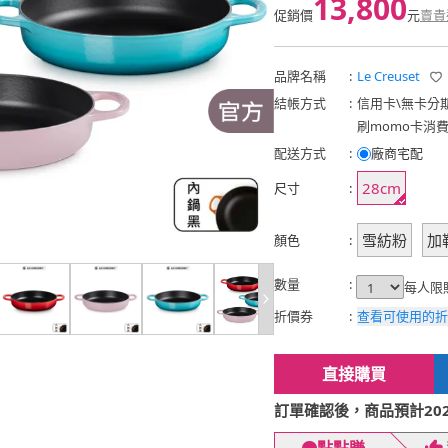
13,800
促銷價
元
賣貴
品牌名稱
:
Le Creuset
結帳方式
:
信用卡
\
無卡分
刷momo卡消
配送方式
:
廠商宅配
28cm
尺寸
:
雪紡粉
加
顏色
:
數量
:
每人限
折價券
:
查看可使用的折
直接購買
訂單確認後，商品預計2026