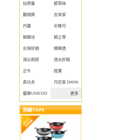
仙德曼
碧翠絲
鵝頭牌
吉來家
丹露
米雅可
御膳坊
鍋之尊
台灣好鍋
婦樂透
頂尖廚師
清水好鍋
正牛
陸寶
真功夫
丹尼家 DANNY JIA
優樂UNICOOK
更多
熱銷TOP5