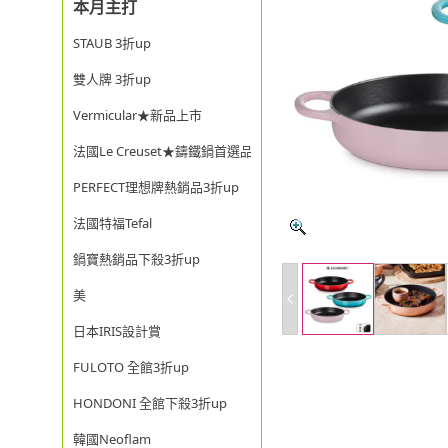
本月主打
STAUB 3折up
雙人牌 3折up
Vermicular★新品上市
法國Le Creuset★鑄鐵鍋首選品牌
PERFECT理想牌熱銷品3折up
法國特福Tefal
鍋寶熱銷品下殺3折up
美
日本IRIS設計賞
FULOTO 全館3折up
HONDONI 全館下殺3折up
韓國Neoflam