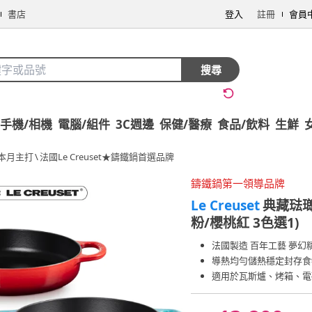
書店
登入
註冊
會員
搜尋
手機/相機
電腦/組件
3C週邊
保健/醫療
食品/飲料
生鮮
本月主打
\
法國Le Creuset★鑄鐵鍋首選品牌
鑄鐵鍋第一領導品牌
Le Creuset
典藏琺瑯
粉/櫻桃紅 3色選1)
法國製造 百年工藝 夢幻
導熱均勻儲熱穩定封存食
適用於瓦斯爐、烤箱、電