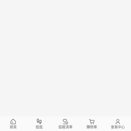
首頁
逛逛
追蹤清單
購物車
會員中心