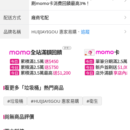
商付款 | ATM | 銀聯卡
刷momo卡消費回饋最高3%！
配送方式
廠商宅配
品牌名稱
HUIJIAYIGOU 惠家易購
．
追蹤
看更多「垃圾桶」熱門商品
#垃圾桶
#HUIJIAYIGOU 惠家易購
#衛生
尚無商品評價