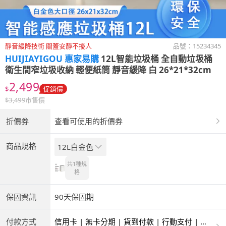
靜音緩降技術 關蓋安靜不擾人
品號：
15234345
HUIJIAYIGOU 惠家易購
12L智能垃圾桶 全自動垃圾桶
衛生間窄垃圾收納 輕便紙筒 靜音緩降 白 26*21*32cm
2,499
$
促銷價
$
3,499
市售價
折價券
查看可使用的折價券
商品規格
12L白金色
共1種
規
格
保固資訊
90天保固期
付款方式
信用卡 | 無卡分期 | 貨到付款 | 行動支付 | 超