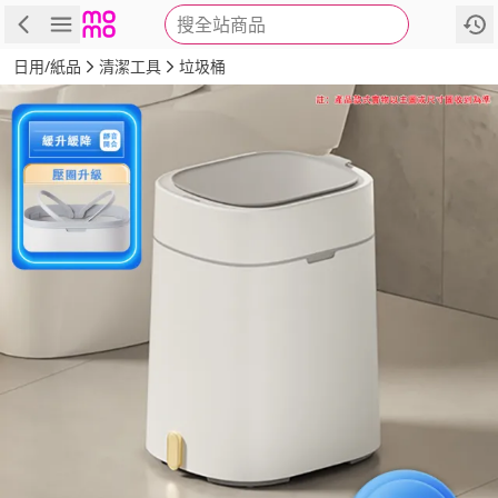
搜全站商品
商品
評價
詳情
規格
推薦
日用/紙品
清潔工具
垃圾桶