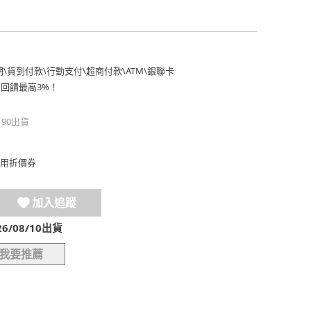
期
\
貨到付款
\
行動支付
\
超商付款
\
ATM
\
銀聯卡
費回饋最高3%！
190出貨
用折價券
加入追蹤
/08/10出貨
我要推薦