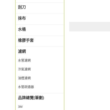
刮刀
抹布
水桶
橡膠手套
濾網
水管濾網
冷氣濾網
油煙濾網
水管疏通器
品牌總覽(筆劃)
3M