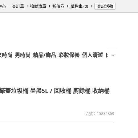
中心
查訂單
追蹤清單
折價券
購物車 (0)
登記活動
女時尚
男時尚
精品/飾品
彩妝保養
個人清潔
日用/紙品
母
搖擺蓋垃圾桶 墨黑5L / 回收桶 廚餘桶 收納桶
品號：
15234363