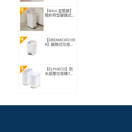
3
【ikloo 宜酷屋】
簡約窄型腳踏式垃
圾桶 加高款15L
(緩降功能 附提把
輕奢簡約)
4
【DREAMCATCHE
R】腳踏式垃圾桶
15L(垃圾桶 垃圾
筒 帶蓋垃圾桶 掀
蓋垃圾桶 踩踏垃
圾桶 廁所廚房)
5
【ELPHECO】防
水感應垃圾桶7公
升 ELPH5712