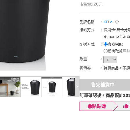
920
市售價
元
品牌名稱
:
KELA
結帳方式
:
信用卡
\
無卡分
刷momo卡消
配送方式
:
廠商宅配
超商取貨
滿$
數量
:
折價券
:
特惠商品，不適
售完補貨中
訂單確認後，商品預計2026
點點賺