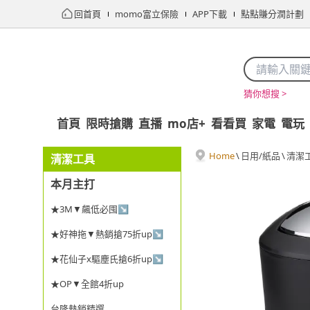
回首頁
momo富立保險
APP下載
點點賺分潤計劃
猜你想搜 >
首頁
限時搶購
直播
mo店+
看看買
家電
電玩
Home
\
日用/紙品
\
清潔
清潔工具
本月主打
★3M▼飆低必囤↘
★好神拖▼熱銷搶75折up↘
★花仙子x驅塵氏搶6折up↘
★OP▼全館4折up
台隆熱銷精選