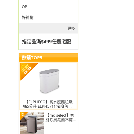
OP
好神拖
更多
指定品滿$499任選宅配
熱銷TOP5
【ELPHECO】防水感應垃圾
桶5公升 ELPH5711(窄身設計/
小容量/小空間適用)
2
【mo select】智
能除臭殺菌不鏽鋼
感應垃圾桶30L(雙
開蓋/大容量/附充
電電池)