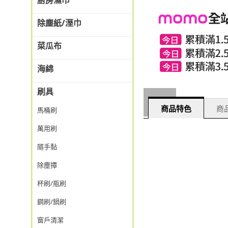
廚房濕巾
除塵紙/溼巾
菜瓜布
海綿
刷具
商品特色
商品
馬桶刷
萬用刷
隨手黏
除塵撢
杯刷/瓶刷
鋼刷/鍋刷
窗戶清潔