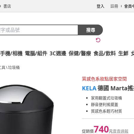
書店
登入
註冊
會員
搜尋
手機/相機
電腦/組件
3C週邊
保健/醫療
食品/飲料
生鮮
工具
\
垃圾桶
質感色系妝點居家空間
KELA
德國 Marta
家用翻蓋式垃圾桶
靜音便利搖擺蓋
質感色系輕巧材質
740
促銷價
元
賣貴通報