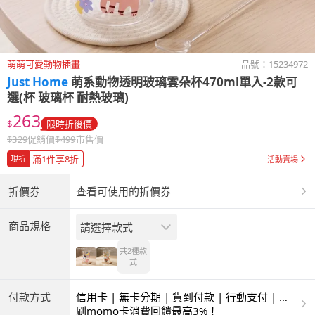
萌萌可愛動物插畫
品號：
15234972
Just Home
萌系動物透明玻璃雲朵杯470ml單入-2款可
選(杯 玻璃杯 耐熱玻璃)
263
$
限時折後價
$
329
促銷價
$
499
市售價
滿1件享8折
現折
活動賣場
折價券
查看可使用的折價券
商品規格
請選擇款式
共2種
款
式
付款方式
信用卡 | 無卡分期 | 貨到付款 | 行動支付 | 超
商付款 | ATM | 銀聯卡
刷momo卡消費回饋最高3%！