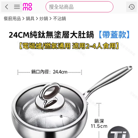
搜全站商品
商品
評價
詳情
規格
推薦
餐廚用品
鍋具
炒鍋
不沾鍋