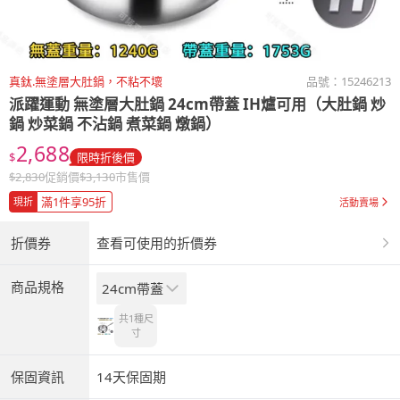
真鈦.無塗層大肚鍋，不粘不壞
品號：
15246213
派躍運動 無塗層大肚鍋 24cm帶蓋 IH爐可用（大肚鍋 炒
鍋 炒菜鍋 不沾鍋 煮菜鍋 燉鍋）
2,688
$
限時折後價
$
2,830
促銷價
$
3,130
市售價
滿1件享95折
現折
活動賣場
折價券
查看可使用的折價券
商品規格
24cm帶蓋
共1種
尺
寸
保固資訊
14天保固期