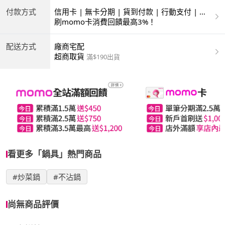
付款方式
信用卡 | 無卡分期 | 貨到付款 | 行動支付 | 超
商付款 | ATM | 銀聯卡
刷momo卡消費回饋最高3%！
配送方式
廠商宅配
超商取貨
滿$190出貨
看更多「鍋具」熱門商品
#炒菜鍋
#不沾鍋
尚無商品評價