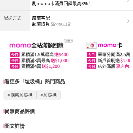
商付款 | ATM | 銀聯卡
刷momo卡消費回饋最高3%！
配送方式
廠商宅配
超商取貨
滿$190出貨
看更多「垃圾桶」熱門商品
#廁所垃圾桶
#垃圾桶
尚無商品評價
圖文詳情