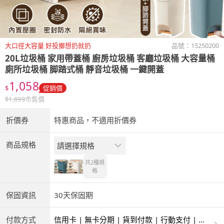
大口徑大容量 好投擲想扔就扔
品號：
15250200
20L垃圾桶 家用帶蓋桶 廚房垃圾桶 客廳垃圾桶 大容量桶
廁所垃圾桶 脚踏式桶 靜音垃圾桶 一鍵開蓋
1,058
$
促銷價
$
1,699
市售價
折價券
特惠商品，不適用折價券
商品規格
請選擇規格
共2種
規
格
保固資訊
30天保固期
付款方式
信用卡 | 無卡分期 | 貨到付款 | 行動支付 | 超