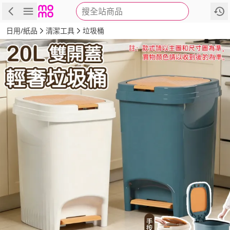
搜全站商品
商品
評價
詳情
規格
推薦
日用/紙品
清潔工具
垃圾桶