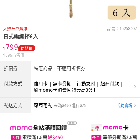
天然芒草纖維
品號：
15258407
日式編織掃6入
799
$
促銷價
$
899
市售價
折價券
特惠商品，不適用折價券
付款方式
信用卡 | 無卡分期 | 行動支付 | 超商付款 |
ATM | 銀聯卡
刷momo卡消費回饋最高3%！
配送方式
廠商宅配
活動賣場
未滿$490 運費$75