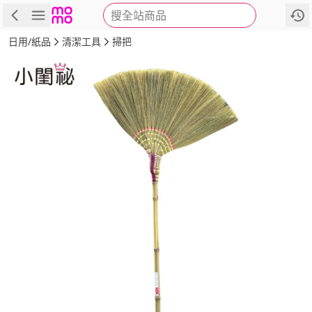
搜全站商品
商品
評價
詳情
規格
推薦
日用/紙品
清潔工具
掃把