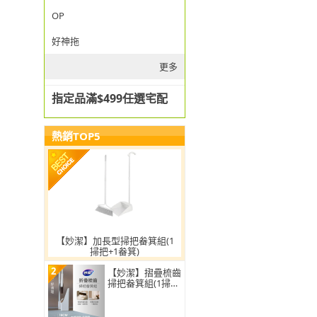
OP
好神拖
更多
指定品滿$499任選宅配
熱銷TOP5
【妙潔】加長型掃把畚箕組(1
掃把+1畚箕)
2
【妙潔】摺疊梳齒
掃把畚箕組(1掃把
+1畚箕)