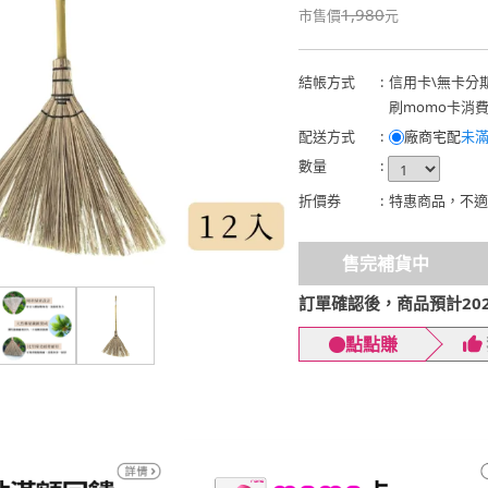
1,980
市售價
元
結帳方式
:
信用卡
\
無卡分
刷momo卡消
配送方式
:
廠商宅配
未滿
數量
:
折價券
:
特惠商品，不適
售完補貨中
訂單確認後，商品預計2026
點點賺