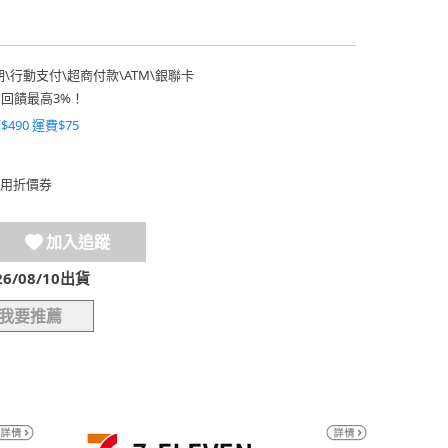
期
\
行動支付
\
超商付款
\
ATM
\
銀聯卡
費回饋最高3%！
$490 運費$75
用折價券
加入追蹤
/08/10出貨
我要推薦