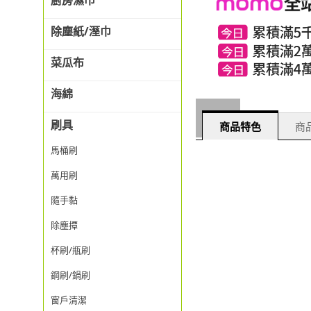
廚房濕巾
除塵紙/溼巾
菜瓜布
海綿
刷具
商品特色
商品
馬桶刷
萬用刷
隨手黏
除塵撢
杯刷/瓶刷
鋼刷/鍋刷
窗戶清潔