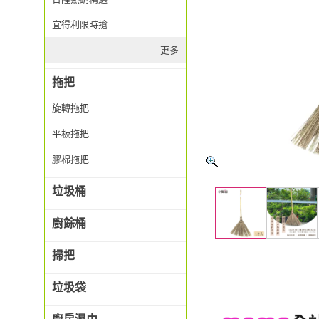
宜得利限時搶
更多
拖把
旋轉拖把
平板拖把
膠棉拖把
垃圾桶
廚餘桶
掃把
垃圾袋