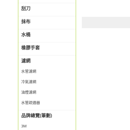
刮刀
抹布
水桶
橡膠手套
濾網
水管濾網
冷氣濾網
油煙濾網
水管疏通器
品牌總覽(筆劃)
3M