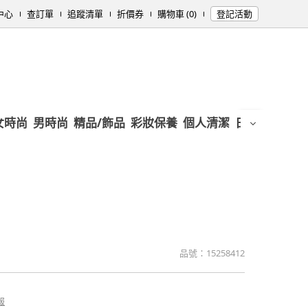
中心
查訂單
追蹤清單
折價券
購物車 (0)
登記活動
女時尚
男時尚
精品/飾品
彩妝保養
個人清潔
日用/紙品
母
品號：
15258412
報