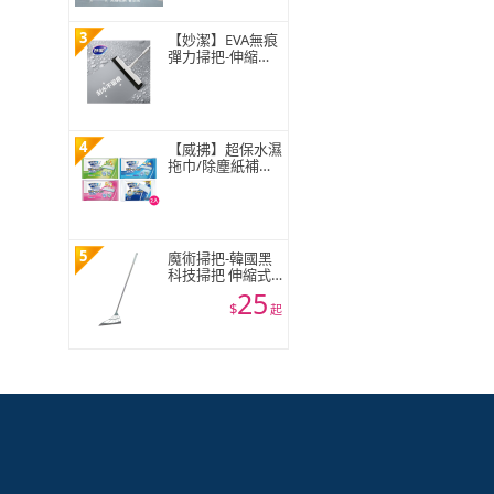
3
【妙潔】EVA無痕
彈力掃把-伸縮款
(1掃把頭+1伸縮
桿)
4
【威拂】超保水濕
拖巾/除塵紙補充
包組 共64-72片(無
香/清新花香/青檸
柑橘)(2入組)
5
魔術掃把-韓國黑
科技掃把 伸縮式
刮地拖把 刮水器
25
窗戶玻璃刮刀 地
$
起
板清潔神器 不能
超取☆豪麥網☆