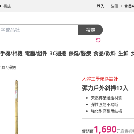
書店
登入
註冊
會員
搜尋
手機/相機
電腦/組件
3C週邊
保健/醫療
食品/飲料
生鮮
工具
\
掃把
人體工學傾斜設計
彈力戶外斜掃12入
天然椰葉纖維材質
彈性強韌不易斷
強化耐磨耐用結構
1,690
促銷價
元
賣貴通