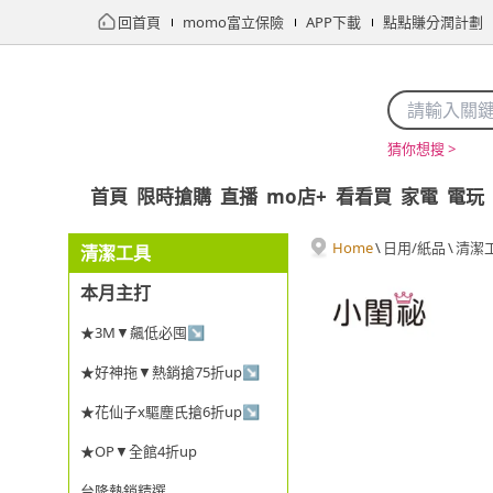
回首頁
momo富立保險
APP下載
點點賺分潤計劃
猜你想搜 >
首頁
限時搶購
直播
mo店+
看看買
家電
電玩
Home
\
日用/紙品
\
清潔
清潔工具
本月主打
★3M▼飆低必囤↘
★好神拖▼熱銷搶75折up↘
★花仙子x驅塵氏搶6折up↘
★OP▼全館4折up
台隆熱銷精選