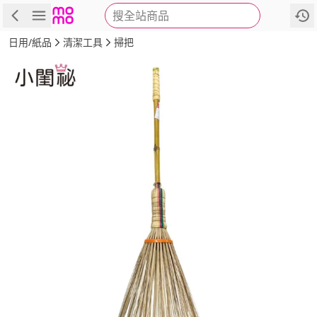
搜全站商品
商品
評價
詳情
規格
推薦
日用/紙品
清潔工具
掃把