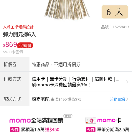
人體工學傾斜設計
品號：
15258413
彈力開元掃6入
869
$
促銷價
$
980
市售價
折價券
特惠商品，不適用折價券
付款方式
信用卡 | 無卡分期 | 行動支付 | 超商付款 |
ATM | 銀聯卡
刷momo卡消費回饋最高3%！
配送方式
廠商宅配
活動賣場
未滿$490 運費$75