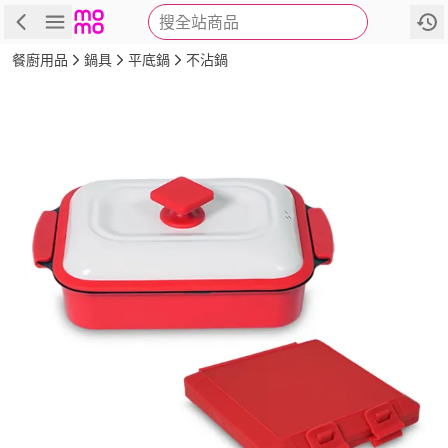
搜全站商品
商品
評價
詳情
規格
推薦
餐廚用品
鍋具
平底鍋
不沾鍋