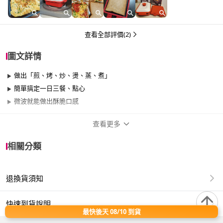
查看全部評價(2)
圖文詳情
做出「煎、烤、炒、燙、蒸、煮」
簡單搞定一日三餐、點心
微波就能做出酥脆口感
查看更多
商品規格
相關分類
品牌名稱
摩肯
退換貨須知
尺寸
17cm~20cm、21cm~25cm
材質
其他合金
快速到貨說明
最快後天 08/10 到貨