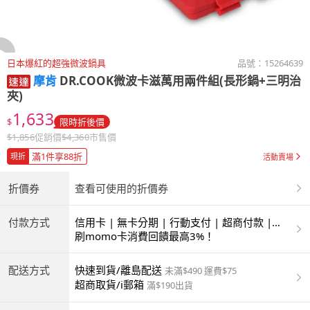
日本爆紅的超強微波鍋具
品號：
15264639
摩肯
DR.COOK微波卡滋萬用兩件組(長形鍋+三明治
夾)
1,633
$
限時折後價
$
1,856
促銷價
$
4,360
市售價
滿1件享88折
現折
活動賣場
折價券
查看可使用的折價券
付款方式
信用卡 | 無卡分期 | 行動支付 | 超商付款 |
ATM | 銀聯卡
刷momo卡消費回饋最高3%！
配送方式
快速到貨/離島配送
未滿$490 運費$75
超商取貨/i郵箱
滿$190出貨