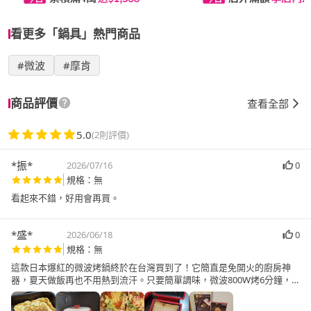
看更多「鍋具」熱門商品
#微波
#摩肯
商品評價
查看全部
5.0
(2則評價)
*振*
2026/07/16
0
規格：無
看起來不錯，好用會再買。
*盛*
2026/06/18
0
規格：無
這款日本爆紅的微波烤鍋終於在台灣買到了！它簡直是免開火的廚房神
器，夏天做飯再也不用熱到流汗。只要簡單調味，微波800W烤6分鐘，
美味蔥蛋輕鬆大成功！連早餐的熱壓吐司也能做得外酥內軟，酥脆口感超
級幸福