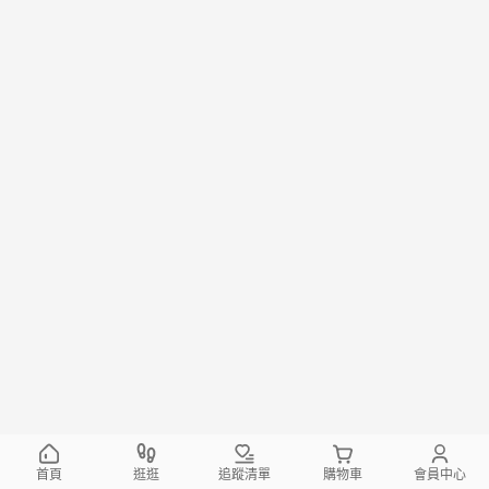
首頁
逛逛
追蹤清單
購物車
會員中心