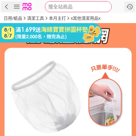
搜全站商品
商品
評價
詳情
規格
推薦
日用/紙品
清潔工具
本月主打
x其他清潔用品x