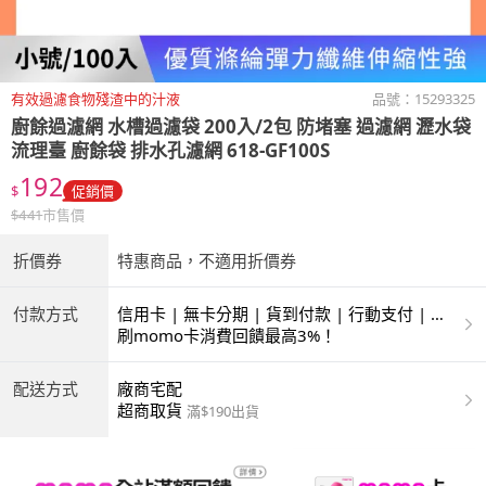
有效過濾食物殘渣中的汁液
品號：
15293325
廚餘過濾網 水槽過濾袋 200入/2包 防堵塞 過濾網 瀝水袋
流理臺 廚餘袋 排水孔濾網 618-GF100S
192
$
促銷價
$
441
市售價
折價券
特惠商品，不適用折價券
付款方式
信用卡 | 無卡分期 | 貨到付款 | 行動支付 | 超
商付款 | ATM | 銀聯卡
刷momo卡消費回饋最高3%！
配送方式
廠商宅配
超商取貨
滿$190出貨