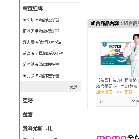
精選強牌
★亞培▼滿額送好禮
組合商品內容：
組合商
補體素◆滿額贈好禮
護力養★液體送mo點
益富★下單加碼送好禮
葡勝納★滿額送好禮
★完膳▼滿額送好禮
【益富】益力壯超優鉻
效營養配方(12包) (包覆
更多
鉻、澳洲特級燕麥、β-
最快後天 08/10 到貨
葡萄糖、高蛋白、)
亞培
4
益富
費森尤斯卡比