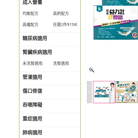
成人營養
均衡配方
高鈣配方
高纖配方
任選2件$1590
糖尿病適用
腎臟疾病適用
未洗腎適用
洗腎適用
管灌適用
傷口修復
吞嚥障礙
重症適用
肺病適用