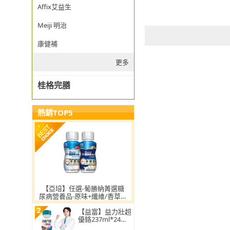
Affix艾益生
Meiji 明治
康健補
更多
桂格完膳
熱銷TOP5
【亞培】任選-葡勝納菁選糖
尿病營養品-原味+纖維/香草口
味 200ml x24入 x2箱(低GI、
2
糖尿病適用 戴資穎代言)
【益富】益力壯超
優鉻237ml*24入
(積極醣管理配方)