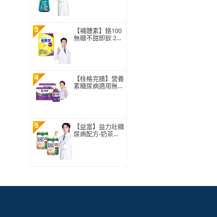
3
【補體素】鉻100
無糖不甜即飲 237
mlx24罐 糖尿病適
用、低GI、專利鉻
6倍利用率、鉻有
助醣類正常代謝
4
【桂格完膳】營養
素糖尿病適用無糖
100鉻250ml×24入
x2箱 共48入(低G
I、糖尿病適用、
潘麗麗代言推薦)
5
【益富】益力壯糖
尿病配方-奶茶口
味 250ml*48入(低
GI、鉻112、專科
醫師推薦)