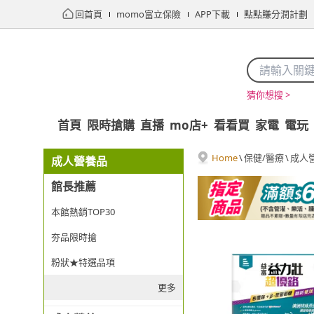
回首頁
momo富立保險
APP下載
點點賺分潤計劃
猜你想搜 >
首頁
限時搶購
直播
mo店+
看看買
家電
電玩
Home
\
保健/醫療
\
成人
成人營養品
館長推薦
本館熱銷TOP30
夯品限時搶
粉狀★特選品項
更多