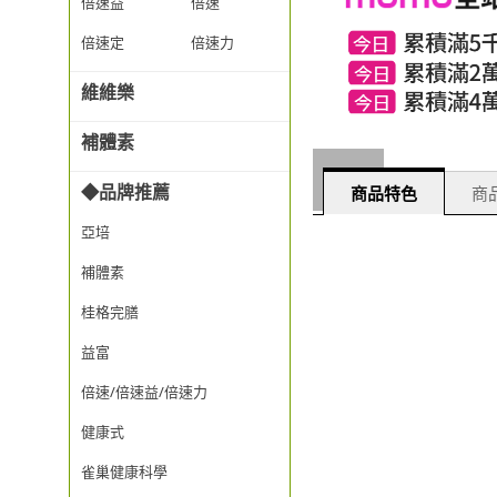
倍速益
倍速
倍速定
倍速力
維維樂
補體素
◆品牌推薦
商品特色
商品
亞培
補體素
桂格完膳
益富
倍速/倍速益/倍速力
健康式
雀巢健康科學