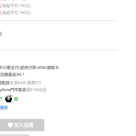
元
(每組平均
790元
)
元
(每組平均
790元
)
報
期
\
行動支付
\
超商付款
\
ATM
\
銀聯卡
費回饋最高3%！
島配送
未滿$490 運費$75
yfone門市取貨
滿$190出貨
於
組
4
價券
加入追蹤