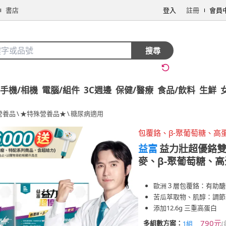
書店
登入
註冊
會員
搜尋
手機/相機
電腦/組件
3C週邊
保健/醫療
食品/飲料
生鮮
營養品
\
★特殊營養品★
\
糖尿病適用
包覆鉻、β-聚葡萄糖、高
益富
益力壯超優鉻雙
麥、β-聚葡萄糖、高
歐洲３層包覆鉻：有助醣
苦瓜萃取物、肌醇：調節
添加12.6g 三重高蛋白
790元
多組數方案：
1組