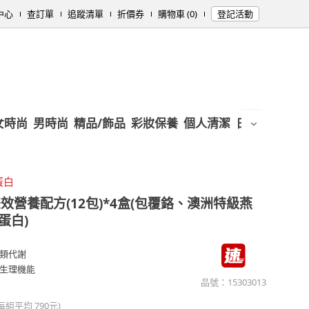
中心
查訂單
追蹤清單
折價券
購物車 (0)
登記活動
女時尚
男時尚
精品/飾品
彩妝保養
個人清潔
日用/紙品
母
蛋白
效營養配方(12包)*4盒(包覆鉻、澳洲特級燕
蛋白)
類代謝
生理機能
品號：
15303013
(每組平均
790元
)