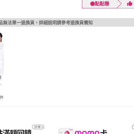
點點賺
品無法單一退換貨，詳細說明請參考退換貨需知
雙
聚
件