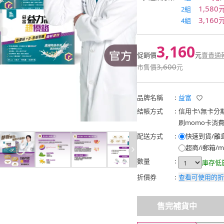
1,580
2組
3,160
4組
3,160
促銷價
元
賣貴通
3,600
市售價
元
品牌名稱
:
益富
結帳方式
:
信用卡
\
無卡分
刷momo卡消
配送方式
:
快速到貨/離
超商/i郵箱/m
數量
:
庫存低
折價券
:
查看可使用的折
售完補貨中