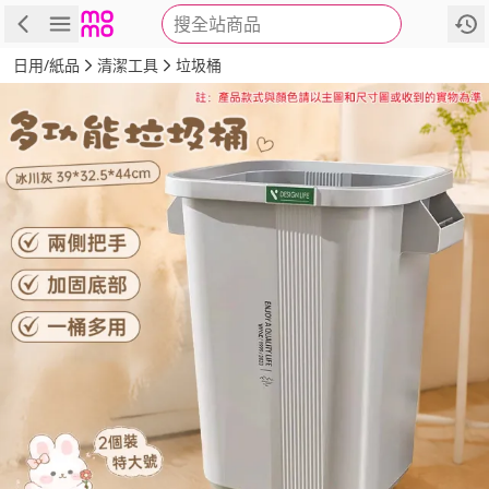
搜全站商品
商品
評價
詳情
規格
推薦
日用/紙品
清潔工具
垃圾桶