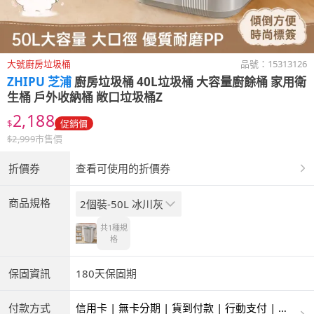
大號廚房垃圾桶
品號：
15313126
ZHIPU 芝浦
廚房垃圾桶 40L垃圾桶 大容量廚餘桶 家用衛
生桶 戶外收納桶 敞口垃圾桶Z
2,188
$
促銷價
$
2,999
市售價
折價券
查看可使用的折價券
商品規格
2個裝-50L 冰川灰
共1種
規
格
保固資訊
180天保固期
付款方式
信用卡 | 無卡分期 | 貨到付款 | 行動支付 | 超