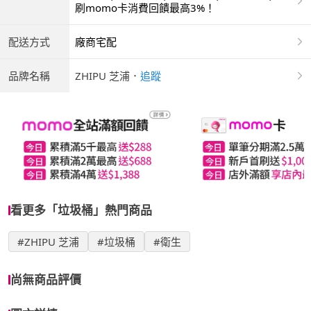
商付款 | ATM | 銀聯卡
刷momo卡消費回饋最高3%！
配送方式
廠商宅配
品牌名稱
ZHIPU 芝浦
．
追蹤
看更多「垃圾桶」熱門商品
#ZHIPU 芝浦
#垃圾桶
#衛生
尚無商品評價