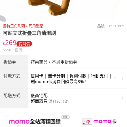
獨特三角刷頭，死角剋星
品號：
15313605
可站立式折疊三角清潔刷
269
$
促銷價
$
550
市售價
折價券
特惠商品，不適用折價券
付款方式
信用卡 | 無卡分期 | 貨到付款 | 行動支付 | 超
商付款 | ATM | 銀聯卡
刷momo卡消費回饋最高3%！
配送方式
廠商宅配
超商取貨
滿$190出貨