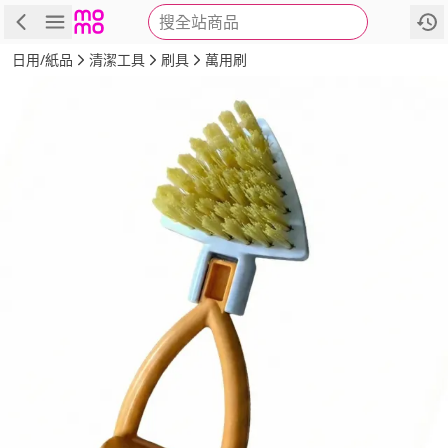
搜全站商品
商品
評價
詳情
規格
推薦
日用/紙品
清潔工具
刷具
萬用刷