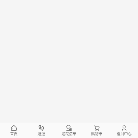
首頁
逛逛
追蹤清單
購物車
會員中心