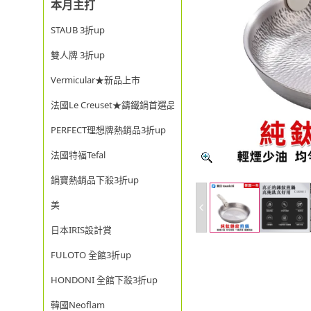
本月主打
STAUB 3折up
雙人牌 3折up
Vermicular★新品上市
法國Le Creuset★鑄鐵鍋首選品牌
PERFECT理想牌熱銷品3折up
法國特福Tefal
鍋寶熱銷品下殺3折up
美
日本IRIS設計賞
FULOTO 全館3折up
HONDONI 全館下殺3折up
韓國Neoflam