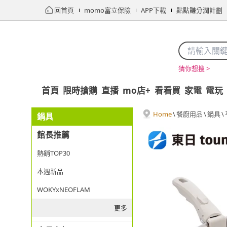
回首頁
momo富立保險
APP下載
點點賺分潤計劃
猜你想搜 >
首頁
限時搶購
直播
mo店+
看看買
家電
電玩
Home
\
餐廚用品
\
鍋具
\
鍋具
館長推薦
熱銷TOP30
本週新品
WOKYxNEOFLAM
更多