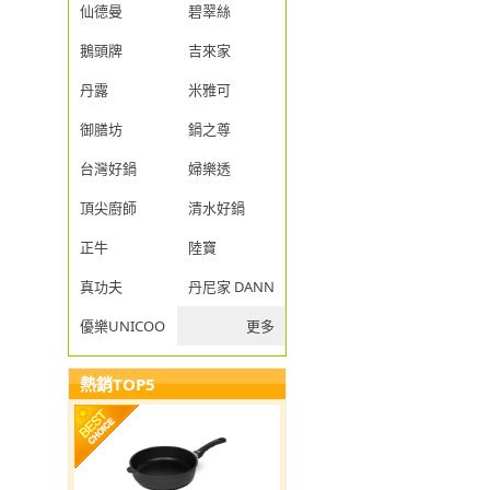
仙德曼
碧翠絲
鵝頭牌
吉來家
丹露
米雅可
御膳坊
鍋之尊
台灣好鍋
婦樂透
頂尖廚師
清水好鍋
正牛
陸寶
真功夫
丹尼家 DANNY JIA
優樂UNICOOK
更多
熱銷TOP5