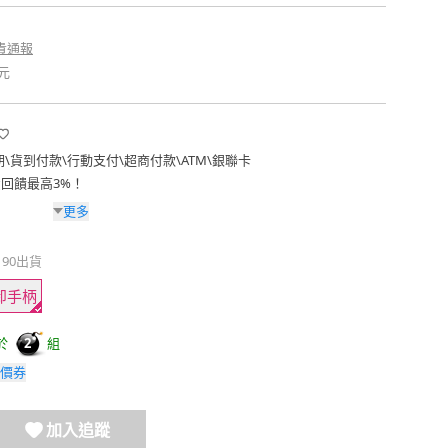
貴通報
元
期
\
貨到付款
\
行動支付
\
超商付款
\
ATM
\
銀聯卡
費回饋最高3%！
更多
190出貨
卸手柄
於
組
2
價券
加入追蹤