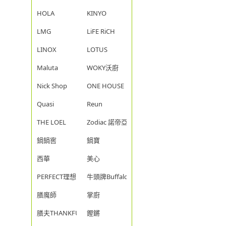
HOLA
KINYO
LMG
LiFE RiCH
LINOX
LOTUS
Maluta
WOKY沃廚
Nick Shop
ONE HOUSE
Quasi
Reun
THE LOEL
Zodiac 諾帝亞
鍋鍋窖
鍋寶
西華
美心
PERFECT理想
牛頭牌Buffalo
膳魔師
掌廚
膳夫THANKFUL
鏗鏘