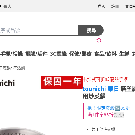
書店
登入
註冊
會員
搜尋
手機/相機
電腦/組件
3C週邊
保健/醫療
食品/飲料
生鮮
平底鍋
\
不沾鍋
卡扣式可拆卸隔熱手柄
tounichi 東日
無塗
用炒菜鍋
搶！限定爆殺↘85折
滿1件享85折
(說明)
適用於洗碗機