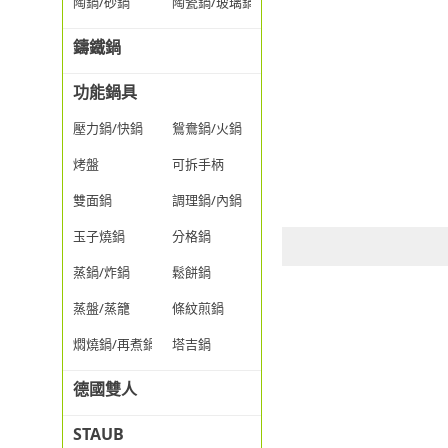
陶鍋/砂鍋
陶瓷鍋/玻璃鍋/透明鍋
鑄鐵鍋
功能鍋具
壓力鍋/快鍋
鴛鴦鍋/火鍋
烤盤
可拆手柄
雙面鍋
調理鍋/內鍋
玉子燒鍋
分格鍋
蒸鍋/炸鍋
鬆餅鍋
蒸盤/蒸籠
條紋煎鍋
燜燒鍋/再煮鍋
塔吉鍋
德國雙人
STAUB