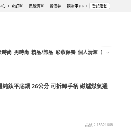
中心
查訂單
追蹤清單
折價券
購物車 (0)
登記活動
女時尚
男時尚
精品/飾品
彩妝保養
個人清潔
日用/紙品
母
層純鈦平底鍋 26公分 可拆卸手柄 磁爐煤氣通
品號：
15321668