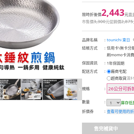
2,443
限時折後價
元
賣
3,300
2,875
市售價
元
促銷價
品牌名稱
:
tounichi 東日
結帳方式
:
信用卡
\
無卡分
刷momo卡消
保固資訊
:
1年保固期
配送方式
:
廠商宅配
超商取貨
滿$
26公分可拆
規格
:
數量
:
庫存低
折價券
:
查看可使用的折
售完補貨中