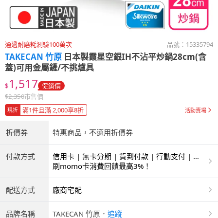
通過耐磨耗測驗100萬次
品號：
15335794
TAKECAN 竹原
日本製霞星空銀IH不沾平炒鍋28cm(含
蓋)可用金屬鏟/不挑爐具
1,517
$
促銷價
$
2,350
市售價
滿1件且滿 2,000享8折
現折
活動賣場
折價券
特惠商品，不適用折價券
付款方式
信用卡 | 無卡分期 | 貨到付款 | 行動支付 | 超
商付款 | ATM | 銀聯卡
刷momo卡消費回饋最高3%！
配送方式
廠商宅配
品牌名稱
TAKECAN 竹原
．
追蹤