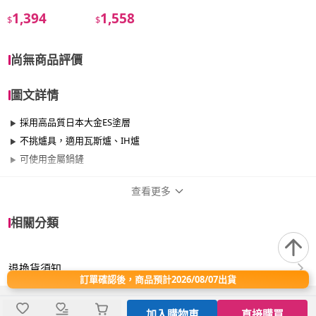
1,394
1,558
$
$
尚無商品評價
圖文詳情
採用高品質日本大金ES塗層
不挑爐具，適用瓦斯爐、IH爐
可使用金屬鍋鏟
查看更多
商品規格
相關分類
品牌名稱
TAKECAN 竹原
退換貨須知
尺寸
26cm~29cm
訂單確認後，商品預計2026/08/07出貨
材質
其他合金
加入購物車
直接購買