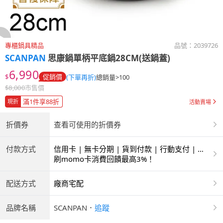
專櫃鍋具精品
品號：
2039726
SCANPAN
思康鍋單柄平底鍋28CM(送鍋蓋)
6,990
$
促銷價
(下單再折)
總銷量>100
$
8,000
市售價
滿1件享88折
現折
活動賣場
折價券
查看可使用的折價券
付款方式
信用卡 | 無卡分期 | 貨到付款 | 行動支付 | 超
商付款 | 銀聯卡
刷momo卡消費回饋最高3%！
配送方式
廠商宅配
品牌名稱
SCANPAN
．
追蹤