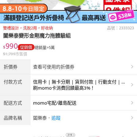
雙槽設計，洗脫2用，好收納
品號：
2333323
闔樂泰變形金剛魔力拖體驗組
990
$
促銷價
總銷量>5萬
$
1,799
市售價
折價券
查看可使用的折價券
付款方式
信用卡 | 無卡分期 | 貨到付款 | 行動支付 | 超
商付款 | ATM | 銀聯卡
刷momo卡消費回饋最高3%！
配送方式
momo宅配/離島配送
品牌名稱
闔樂泰
．
追蹤