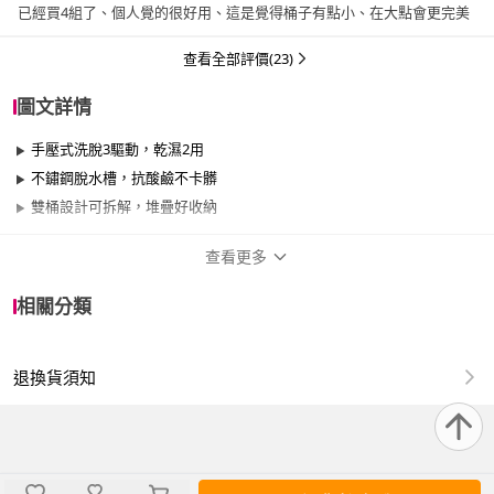
已經買4組了、個人覺的很好用、這是覺得桶子有點小、在大點會更完美
查看全部評價(23)
圖文詳情
手壓式洗脫3驅動，乾濕2用
不鏽鋼脫水槽，抗酸鹼不卡髒
雙桶設計可拆解，堆疊好收納
查看更多
商品規格
相關分類
品牌名稱
闔樂泰
退換貨須知
適用於
臥室、客廳、浴室、廚房、陽台、餐廳、室
內、室外、玄關
尺寸：