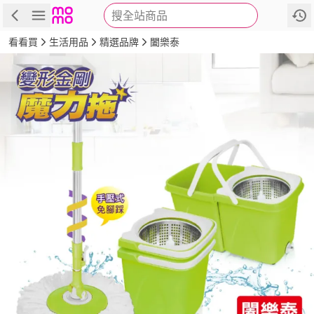
搜全站商品
商品
評價
詳情
規格
推薦
看看買
生活用品
精選品牌
闔樂泰