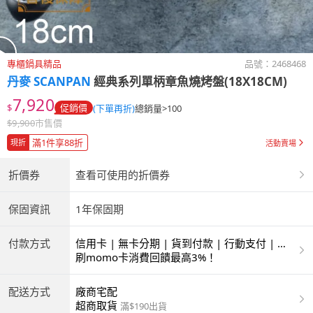
專櫃鍋具精品
品號：
2468468
丹麥 SCANPAN
經典系列單柄章魚燒烤盤(18X18CM)
7,920
$
促銷價
(下單再折)
總銷量>100
$
9,900
市售價
滿1件享88折
現折
活動賣場
折價券
查看可使用的折價券
保固資訊
1年保固期
付款方式
信用卡 | 無卡分期 | 貨到付款 | 行動支付 | 超
商付款 | 銀聯卡
刷momo卡消費回饋最高3%！
配送方式
廠商宅配
超商取貨
滿$190出貨