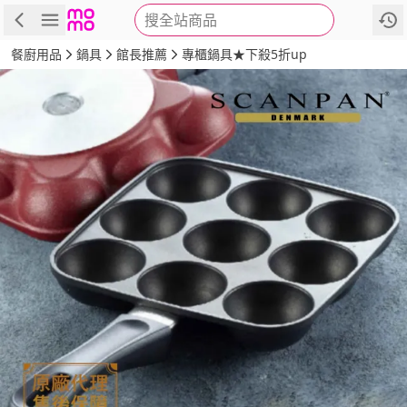
搜全站商品
商品
評價
詳情
規格
推薦
餐廚用品
鍋具
館長推薦
專櫃鍋具★下殺5折up