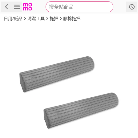
搜全站商品
商品
評價
詳情
規格
推薦
日用/紙品
清潔工具
拖把
膠棉拖把