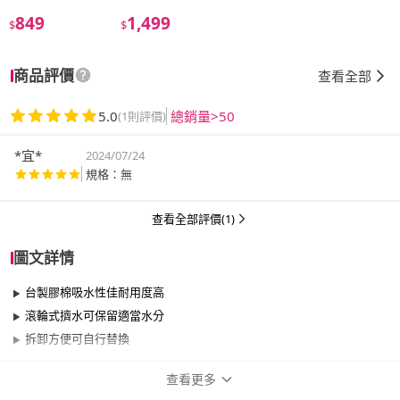
849
1,499
$
$
商品評價
查看全部
5.0
總銷量>50
(1則評價)
*宜*
2024/07/24
規格：無
查看全部評價(1)
圖文詳情
台製膠棉吸水性佳耐用度高
滾輪式擠水可保留適當水分
拆卸方便可自行替換
查看更多
商品規格