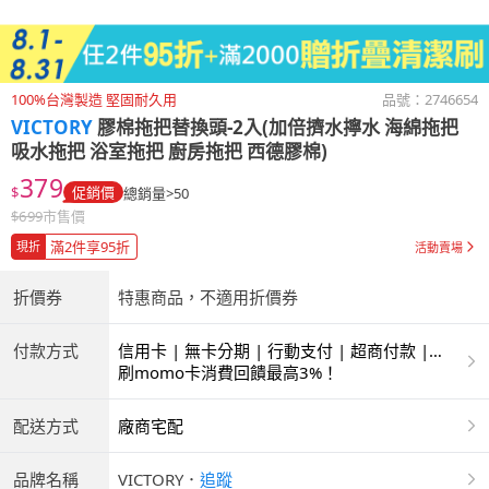
100%台灣製造 堅固耐久用
品號：
2746654
VICTORY
膠棉拖把替換頭-2入(加倍擠水擰水 海綿拖把
吸水拖把 浴室拖把 廚房拖把 西德膠棉)
379
$
促銷價
總銷量>50
$
699
市售價
滿2件享95折
現折
活動賣場
折價券
特惠商品，不適用折價券
付款方式
信用卡 | 無卡分期 | 行動支付 | 超商付款 |
ATM | 銀聯卡
刷momo卡消費回饋最高3%！
配送方式
廠商宅配
品牌名稱
VICTORY
．
追蹤