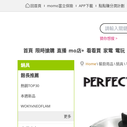
回首頁
momo富立保險
APP下載
點點賺分潤計劃
猜你想搜 >
首頁
限時搶購
直播
mo店+
看看買
家電
電玩
Home
\
餐廚用品
\
鍋具
\
鍋具
館長推薦
熱銷TOP30
本週新品
WOKYxNEOFLAM
更多