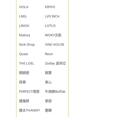
HOLA
KINYO
LMG
LiFE RiCH
LINOX
LOTUS
Maluta
WOKY沃廚
Nick Shop
ONE HOUSE
Quasi
Reun
THE LOEL
Zodiac 諾帝亞
鍋鍋窖
鍋寶
西華
美心
PERFECT理想
牛頭牌Buffalo
膳魔師
掌廚
膳夫THANKFUL
鏗鏘