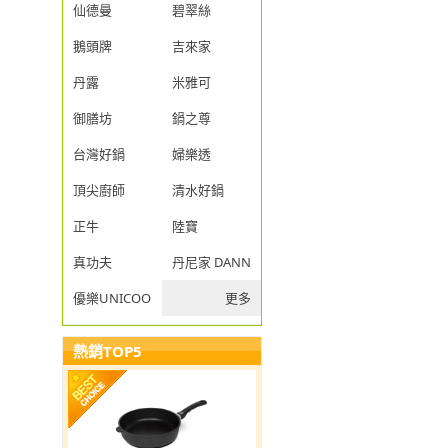
仙德曼
碧翠絲
鵝頭牌
吉來家
丹露
米雅可
御膳坊
鍋之尊
台灣好鍋
婦樂透
頂尖廚師
清水好鍋
正牛
陸寶
真功夫
丹尼家 DANNY JIA
優樂UNICOOK
更多
熱銷TOP5