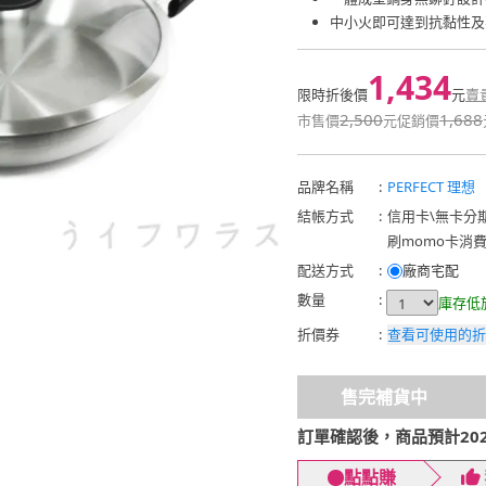
中小火即可達到抗黏性及
1,434
限時折後價
元
賣
2,500
1,688
市售價
元
促銷價
品牌名稱
:
PERFECT 理想
結帳方式
:
信用卡
\
無卡分
刷momo卡消
配送方式
:
廠商宅配
數量
:
庫存低
折價券
:
查看可使用的折
售完補貨中
訂單確認後，商品預計2026
點點賺