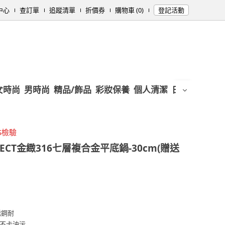
中心
查訂單
追蹤清單
折價券
購物車 (0)
登記活動
女時尚
男時尚
精品/飾品
彩妝保養
個人清潔
日用/紙品
母
S檢驗
FECT金緻316七層複合金平底鍋-30cm(贈送
銹鋼耐
不卡油污