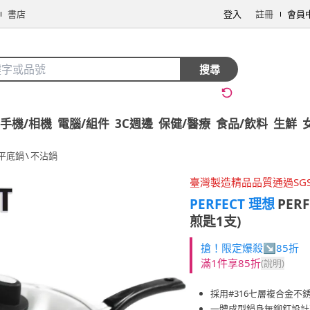
書店
登入
註冊
會員
搜尋
手機/相機
電腦/組件
3C週邊
保健/醫療
食品/飲料
生鮮
平底鍋
\
不沾鍋
臺灣製造精品品質通過SG
PERFECT 理想
PER
煎匙1支)
搶！限定爆殺↘85折
滿1件享85折
(說明)
採用#316七層複合金不
一體成型鍋身無鉚釘設計