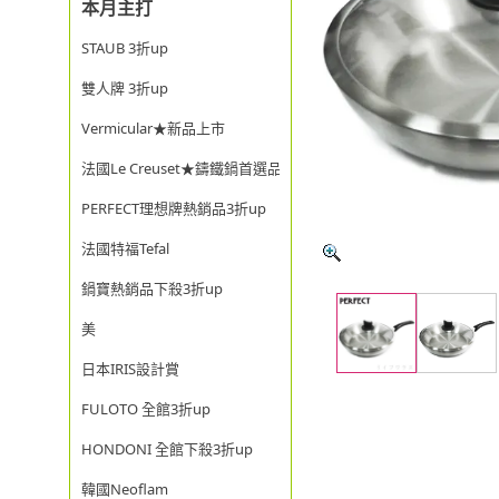
本月主打
STAUB 3折up
雙人牌 3折up
Vermicular★新品上市
法國Le Creuset★鑄鐵鍋首選品牌
PERFECT理想牌熱銷品3折up
法國特福Tefal
鍋寶熱銷品下殺3折up
美
日本IRIS設計賞
FULOTO 全館3折up
HONDONI 全館下殺3折up
韓國Neoflam