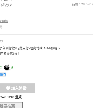
品號：
2805467
不沾效果
貴通報
元
期
\
貨到付款
\
行動支付
\
超商付款
\
ATM
\
銀聯卡
費回饋最高3%！
於
組
4
價券
加入追蹤
/08/10出貨
我要推薦