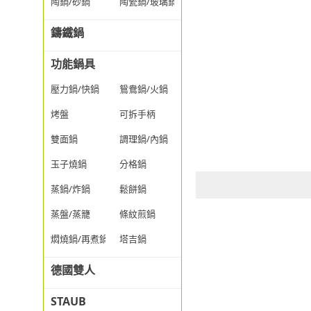
陶鍋/砂鍋
陶瓷鍋/玻璃鍋/透明鍋
鑄鐵鍋
功能鍋具
壓力鍋/快鍋
鴛鴦鍋/火鍋
烤盤
可拆手柄
雙面鍋
調理鍋/內鍋
玉子燒鍋
分格鍋
蒸鍋/炸鍋
鬆餅鍋
蒸盤/蒸籠
條紋煎鍋
燜燒鍋/再煮鍋
塔吉鍋
德國雙人
STAUB