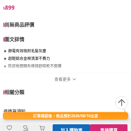
899
$
尚無商品評價
圖文詳情
靜電有效吸附毛髮灰塵
超輕鋁合金桿清潔不費力
防逆栓開關布條撐起晾乾不腐爛
查看更多
商品規格
相關分類
品牌名稱
VICTORY
退換貨須知
適用於
臥室、客廳、浴室、廚房、陽台、餐廳、室
訂單確認後，商品預計2026/08/10出貨
內、室外、玄關
加入購物車
直接購買