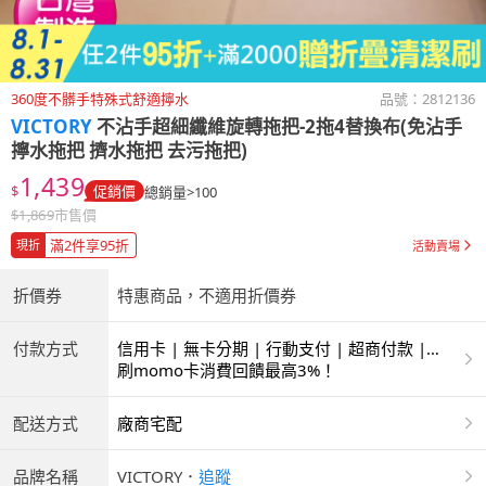
360度不髒手特殊式舒適擰水
品號：
2812136
VICTORY
不沾手超細纖維旋轉拖把-2拖4替換布(免沾手
擰水拖把 擠水拖把 去污拖把)
1,439
$
促銷價
總銷量>100
$
1,869
市售價
滿2件享95折
現折
活動賣場
折價券
特惠商品，不適用折價券
付款方式
信用卡 | 無卡分期 | 行動支付 | 超商付款 |
ATM | 銀聯卡
刷momo卡消費回饋最高3%！
配送方式
廠商宅配
品牌名稱
VICTORY
．
追蹤