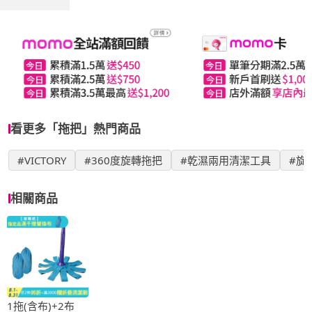
看更多「拖把」熱門商品
#VICTORY
#360度旋轉拖把
#乾濕兩用清潔工具
#旋
相關商品
1拖(含布)+2布