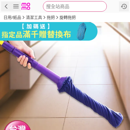
搜全站商品
商品
評價
詳情
規格
推薦
日用/紙品
清潔工具
拖把
旋轉拖把