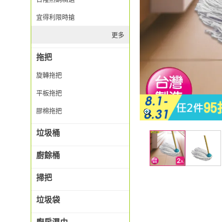
宜得利限時搶
更多
拖把
旋轉拖把
平板拖把
膠棉拖把
垃圾桶
廚餘桶
掃把
垃圾袋