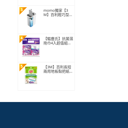
3
momo獨家【3
M】百利輕巧型免
手洗平板拖把刮水
桶(1桿1桶3吸水
布)
4
【驅塵氏】抗菌濕
拖巾4入超值組合
包
5
【3M】百利長短
兩用地板黏把紙捲
補充包150張