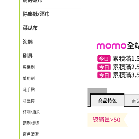
廚房濕巾
除塵紙/溼巾
菜瓜布
海綿
刷具
馬桶刷
萬用刷
隨手黏
商品特色
商品
除塵撢
杯刷/瓶刷
總銷量>50
鋼刷/鍋刷
窗戶清潔