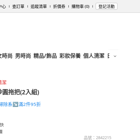
中心
查訂單
追蹤清單
折價券
購物車 (0)
登記活動
女時尚
男時尚
精品/飾品
彩妝保養
個人清潔
日用/紙品
母
清潔
圓拖把(2入組)
RY掃除系↘滿2件95折
快
爛
品號：
2842215