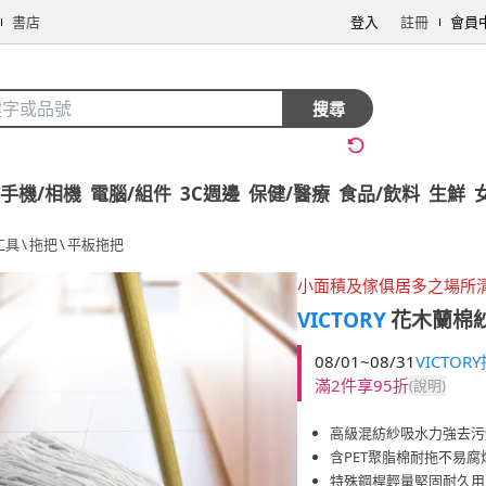
書店
登入
註冊
會員
搜尋
手機/相機
電腦/組件
3C週邊
保健/醫療
食品/飲料
生鮮
工具
\
拖把
\
平板拖把
小面積及傢俱居多之場所
VICTORY
花木蘭棉紗
08/01~08/31
VICTO
滿2件享95折
(說明)
高級混紡紗吸水力強去污
含PET聚脂棉耐拖不易腐
特殊鋼桿輕量堅固耐久用