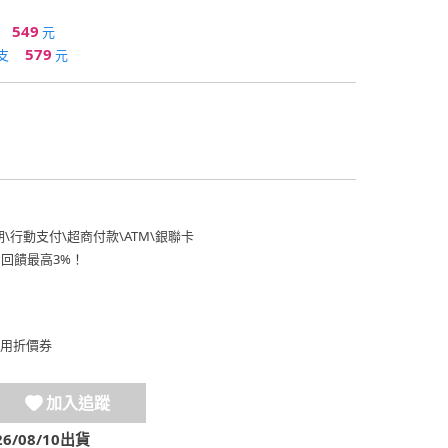
549
元
579
支
元
期
\
行動支付
\
超商付款
\
ATM
\
銀聯卡
費回饋最高3%！
用折價券
加入追蹤
/08/10出貨