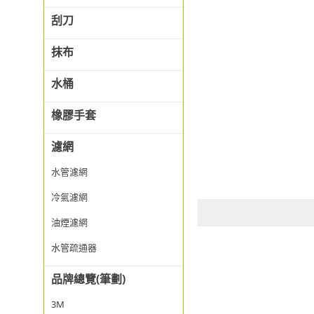
刮刀
抹布
水桶
橡膠手套
濾網
水管濾網
冷氣濾網
油煙濾網
水管疏通器
品牌總覽(筆劃)
3M