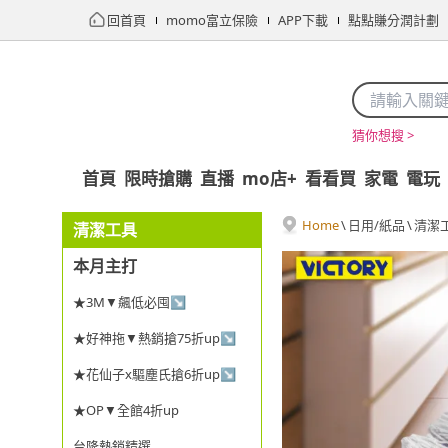
回首頁
momo富立保險
APP下載
點點賺分潤計劃
猜你想搜 >
首頁
限時搶購
直播
mo店+
看看買
家電
電玩
Home
\
日用/紙品
\
清潔
清潔工具
本月主打
★3M▼飆低必囤↘
★好神拖▼熱銷搶75折up↘
★花仙子x驅塵氏搶6折up↘
★OP▼全館4折up
台隆熱銷精選