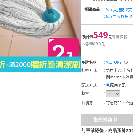
相關商品：
19cm大拖把-2支
26cm特大拖把-2
549
促銷價
元
賣貴通報
889
市售價
元
品牌名稱
:
VICTORY
結帳方式
:
信用卡
\
無卡分
刷momo卡消
配送方式
:
廠商宅配
數量
:
折價券
:
特惠商品，不適
售完補貨中
訂單確認後，商品預計2026