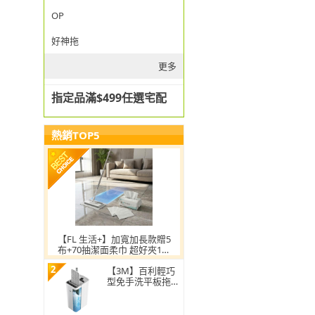
OP
好神拖
更多
指定品滿$499任選宅配
熱銷TOP5
【FL 生活+】加寬加長款贈5
布+70抽潔面柔巾 超好夾1秒
換布洗臉巾環保拖把
2
【3M】百利輕巧
型免手洗平板拖把
刮水桶(1桿1桶3吸
水布)