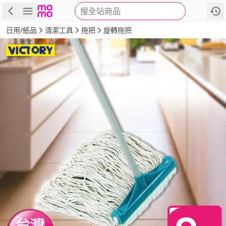
搜全站商品
商品
評價
詳情
規格
推薦
日用/紙品
清潔工具
拖把
旋轉拖把