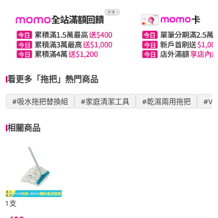
看更多「拖把」熱門商品
#吸水拖把替換組
#家庭清潔工具
#乾濕兩用拖把
#VI
相關商品
1支