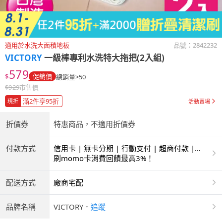
適用於水洗大面積地板
品號：
2842232
VICTORY
一級棒專利水洗特大拖把(2入組)
579
$
促銷價
總銷量>50
$
929
市售價
滿2件享95折
現折
活動賣場
折價券
特惠商品，不適用折價券
付款方式
信用卡 | 無卡分期 | 行動支付 | 超商付款 |
ATM | 銀聯卡
刷momo卡消費回饋最高3%！
配送方式
廠商宅配
品牌名稱
VICTORY
．
追蹤