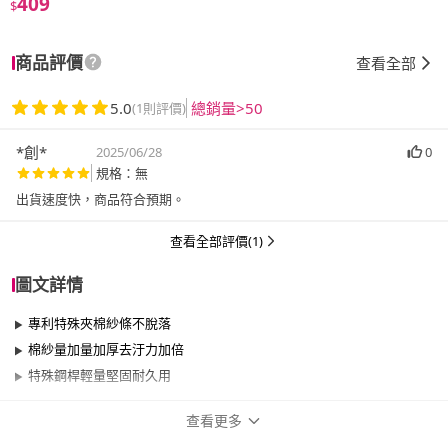
409
$
商品評價
查看全部
5.0
總銷量>50
(1則評價)
*創*
2025/06/28
0
規格：無
出貨速度快，商品符合預期。
查看全部評價(1)
圖文詳情
專利特殊夾棉紗條不脫落
棉紗量加量加厚去汙力加倍
特殊鋼桿輕量堅固耐久用
查看更多
商品規格