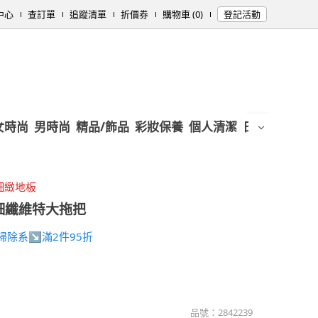
中心
查訂單
追蹤清單
折價券
購物車 (0)
登記活動
女時尚
男時尚
精品/飾品
彩妝保養
個人清潔
日用/紙品
母
細緻地板
細纖維特大拖把
RY掃除系↘滿2件95折
品號：
2842239