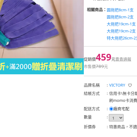
相關商品：
圓拖把8cm-1支
圓拖把8cm-2支
大拖把19cm-1支
大拖把19cm-2支
特大拖把26cm-2
459
促銷價
元
賣貴通報
789
市售價
元
品牌名稱
:
VICTORY
結帳方式
:
信用卡
\
無卡分
刷momo卡消
配送方式
:
廠商宅配
數量
:
折價券
:
特惠商品，不適