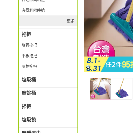
宜得利限時搶
更多
拖把
旋轉拖把
平板拖把
膠棉拖把
垃圾桶
廚餘桶
掃把
垃圾袋