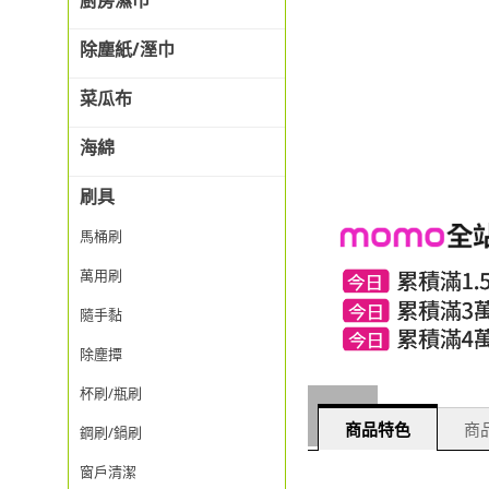
廚房濕巾
除塵紙/溼巾
菜瓜布
海綿
刷具
馬桶刷
萬用刷
隨手黏
除塵撢
杯刷/瓶刷
商品特色
商品
鋼刷/鍋刷
窗戶清潔