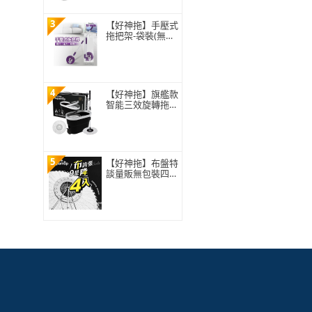
3
【好神拖】手壓式
拖把架-袋裝(無附
拖把布盤)
4
【好神拖】旗艦款
智能三效旋轉拖把
組(1拖+1桶+2布)
5
【好神拖】布盤特
談量販無包裝四入
組-極細緻布盤(無
包裝袋僅牛皮紙盒
裝)