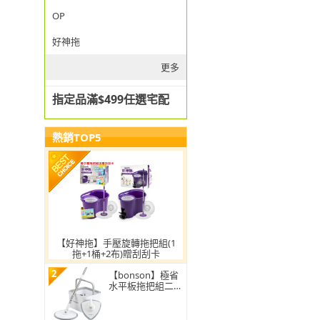
OP
好神拖
更多
指定品滿$499任選宅配
熱銷TOP5
【好神拖】手壓旋轉拖把組(1
拖+1桶+2布)贈刮刮卡
2
【bonson】極省
水平板拖把組二代
PLUS BO-A04