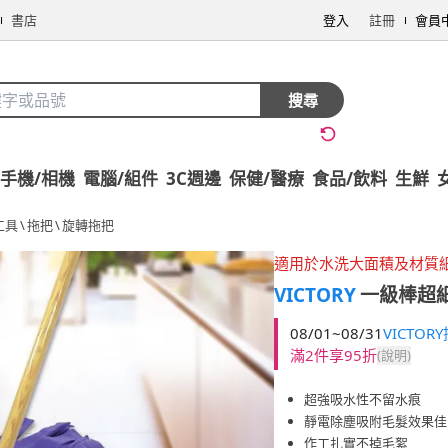
書店
登入
註冊
會員
搜尋
手機/相機
電腦/組件
3C週邊
保健/醫療
食品/飲料
生鮮
工具
\
拖把
\
旋轉拖把
適用於水洗大面積及材質
VICTORY
一級棒超
08/01~08/31
VICTO
滿2件享95折
(說明)
超強吸水性不留水痕
靜電除塵吸附毛髮效果佳
作工扎實不掉毛絮