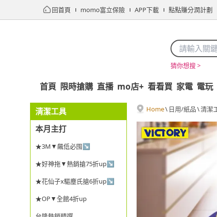
回首頁
momo富立保險
APP下載
點點賺分潤計劃
猜你想搜 >
首頁
限時搶購
直播
mo店+
看看買
家電
電玩
Home
\
日用/紙品
\
清潔
清潔工具
本月主打
★3M▼飆低必囤↘
★好神拖▼熱銷搶75折up↘
★花仙子x驅塵氏搶6折up↘
★OP▼全館4折up
台隆熱銷精選