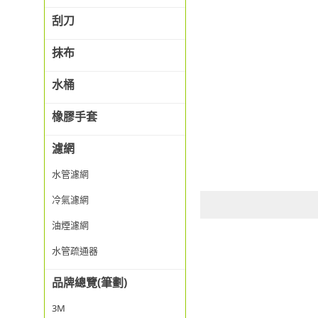
刮刀
抹布
水桶
橡膠手套
濾網
水管濾網
冷氣濾網
油煙濾網
水管疏通器
品牌總覽(筆劃)
3M