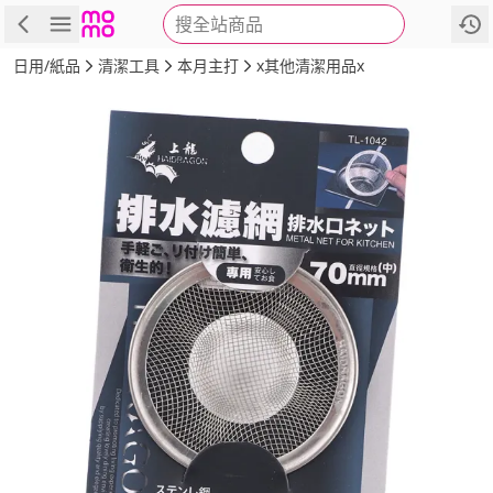
搜全站商品
商品
評價
詳情
規格
推薦
日用/紙品
清潔工具
本月主打
x其他清潔用品x