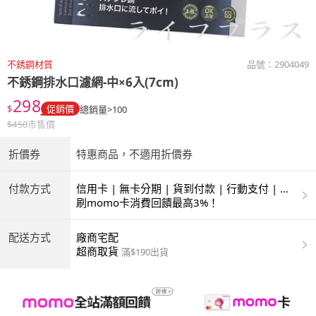
不銹鋼材質
品號：
2904049
不銹鋼排水口濾網-中×6入(7cm)
298
$
促銷價
總銷量>100
$
450
市售價
折價券
特惠商品，不適用折價券
付款方式
信用卡 | 無卡分期 | 貨到付款 | 行動支付 | 超
商付款 | ATM | 銀聯卡
刷momo卡消費回饋最高3%！
配送方式
廠商宅配
超商取貨
滿$190出貨