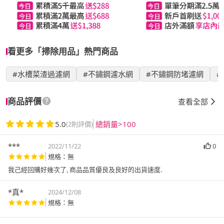
看更多「掃除用品」熱門商品
#水槽菜渣過濾網
#不鏽鋼濾水網
#不鏽鋼防堵濾網
#
商品評價
查看全部
5.0
總銷量>100
(2則評價)
***
2022/11/22
0
規格：無
我己經回購好幾次了, 商品品質優良及良好的出貨速度.
*真*
2024/12/08
規格：無