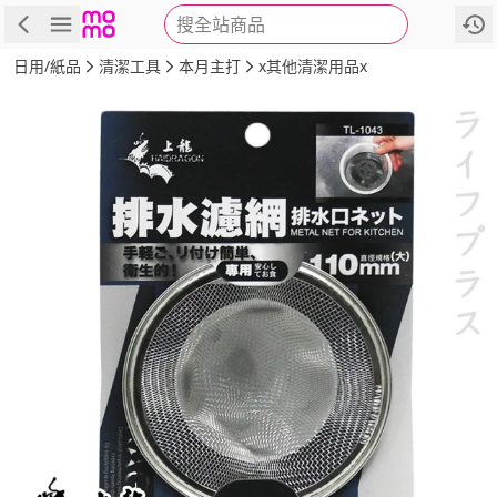
搜全站商品
商品
評價
詳情
規格
推薦
日用/紙品
清潔工具
本月主打
x其他清潔用品x