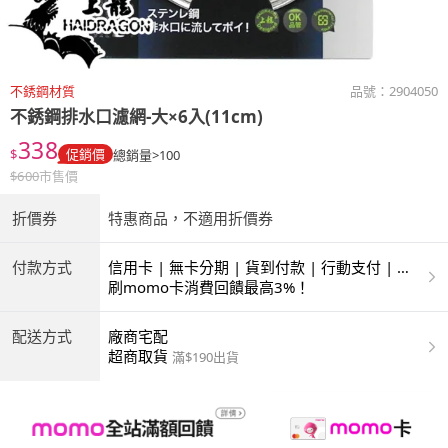
不銹鋼材質
品號：
2904050
不銹鋼排水口濾網-大×6入(11cm)
338
$
促銷價
總銷量>100
$
600
市售價
折價券
特惠商品，不適用折價券
付款方式
信用卡 | 無卡分期 | 貨到付款 | 行動支付 | 超
商付款 | ATM | 銀聯卡
刷momo卡消費回饋最高3%！
配送方式
廠商宅配
超商取貨
滿$190出貨