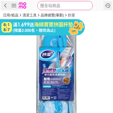
搜全站商品
商品
評價
詳情
規格
推薦
日用/紙品
清潔工具
品牌總覽(筆劃)
妙潔