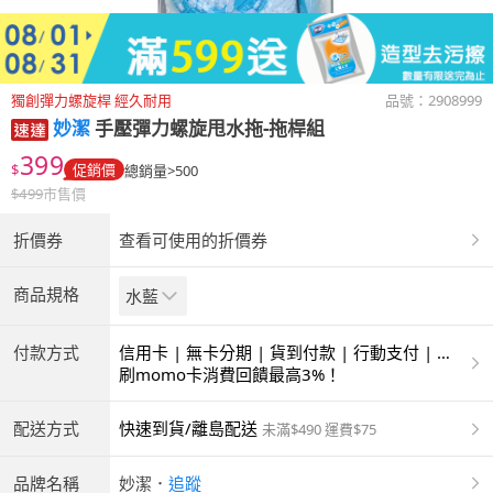
獨創彈力螺旋桿 經久耐用
品號：
2908999
妙潔
手壓彈力螺旋甩水拖-拖桿組
399
$
促銷價
總銷量>500
$
499
市售價
折價券
查看可使用的折價券
商品規格
水藍
付款方式
信用卡 | 無卡分期 | 貨到付款 | 行動支付 | 超
商付款 | ATM | 銀聯卡 | 銀行帳戶付款
刷momo卡消費回饋最高3%！
配送方式
快速到貨/離島配送
未滿$490 運費$75
品牌名稱
妙潔
．
追蹤