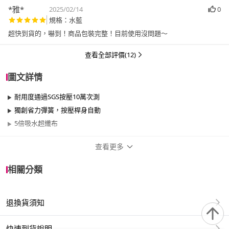
*雅*
2025/02/14
0
規格：水藍
超快到貨的，嚇到！商品包裝完整！目前使用沒問題～
查看全部評價(12)
圖文詳情
耐用度通過SGS按壓10萬次測
獨創省力彈簧，按壓桿身自動
5倍吸水超纖布
查看更多
商品規格
相關分類
品牌名稱
妙潔
退換貨須知
適用於
室內
快速到貨說明